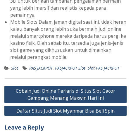
3D untuk berikan tambahan pengalaman bermain
yang lebih imersif dan realistis kepada para
pemainnya.
Mobile Slots Dalam jaman digital saat ini, tidak heran
kalau banyak orang lebih suka bermain judi online
melalui smartphone mereka daripada harus pergi ke
kasino fisik. Oleh sebab itu, tersedia juga jenis-jenis
slot game yang dikhususkan untuk dimainkan
melalui perangkat mobile.
Slot
PAS JACKPOT
,
PASJACKPOT Slot
,
Slot PAS JACKPOT
Post
Cobain Judi Online Terlaris di Situs Slot Gacor
navigation
Gampang Menang Maxwin Hari Ini
Daftar Situs Judi Slot Myanmar Bisa Beli Spin
Leave a Reply