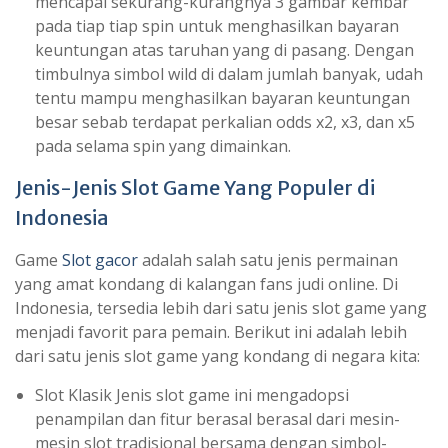
mencapai sekurang-kurangnya 3 gambar kembar
pada tiap tiap spin untuk menghasilkan bayaran
keuntungan atas taruhan yang di pasang. Dengan
timbulnya simbol wild di dalam jumlah banyak, udah
tentu mampu menghasilkan bayaran keuntungan
besar sebab terdapat perkalian odds x2, x3, dan x5
pada selama spin yang dimainkan.
Jenis-Jenis Slot Game Yang Populer di
Indonesia
Game
Slot gacor
adalah salah satu jenis permainan
yang amat kondang di kalangan fans judi online. Di
Indonesia, tersedia lebih dari satu jenis slot game yang
menjadi favorit para pemain. Berikut ini adalah lebih
dari satu jenis slot game yang kondang di negara kita:
Slot Klasik Jenis slot game ini mengadopsi
penampilan dan fitur berasal berasal dari mesin-
mesin slot tradisional bersama dengan simbol-