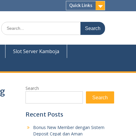
Quick Links
Search
for:
Slot Server Kamboja
Search
ng
Search
Recent Posts
Bonus New Member dengan Sistem
Deposit Cepat dan Aman