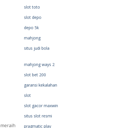
slot toto
slot depo
depo 5k
mahjong
situs judi bola
mahjong ways 2
slot bet 200
garansi kekalahan
slot
slot gacor maxwin
situs slot resmi
 meraih
pragmatic play