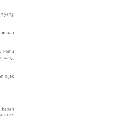
an yang
enambah
tu kamu
peluang
n bijak
.
n kapan
peluang