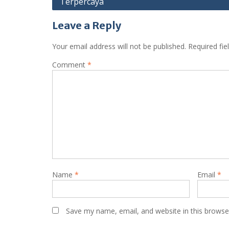
Terpercaya
navigation
Leave a Reply
Your email address will not be published.
Required fi
Comment
*
Name
*
Email
*
Save my name, email, and website in this browse