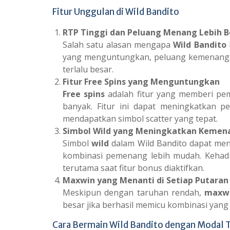
Fitur Unggulan di Wild Bandito
RTP Tinggi dan Peluang Menang Lebih B
Salah satu alasan mengapa
Wild Bandito
yang menguntungkan, peluang kemenangan
terlalu besar.
Fitur Free Spins yang Menguntungkan
Free spins
adalah fitur yang memberi pe
banyak. Fitur ini dapat meningkatkan 
mendapatkan simbol scatter yang tepat.
Simbol Wild yang Meningkatkan Kemen
Simbol
wild
dalam Wild Bandito dapat me
kombinasi pemenang lebih mudah. Kehadi
terutama saat fitur bonus diaktifkan.
Maxwin yang Menanti di Setiap Putaran
Meskipun dengan taruhan rendah,
maxw
besar jika berhasil memicu kombinasi yang t
Cara Bermain Wild Bandito dengan Modal T