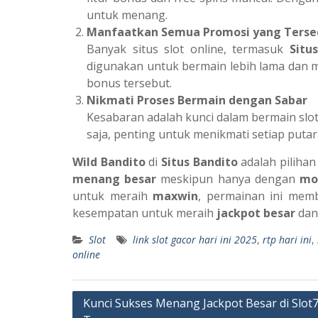
untuk menang.
Manfaatkan Semua Promosi yang Terse
Banyak situs slot online, termasuk
Situ
digunakan untuk bermain lebih lama dan
bonus tersebut.
Nikmati Proses Bermain dengan Sabar
Kesabaran adalah kunci dalam bermain sl
saja, penting untuk menikmati setiap putar
Wild Bandito
di
Situs Bandito
adalah piliha
menang besar
meskipun hanya dengan
mod
untuk meraih
maxwin
, permainan ini mem
kesempatan untuk meraih
jackpot besar
da
Slot
link slot gacor hari ini 2025
,
rtp hari ini
,
online
Post
Kunci Sukses Menang Jackpot Besar di Slot