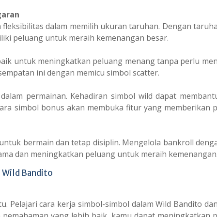
garan
 fleksibilitas dalam memilih ukuran taruhan. Dengan taruh
iliki peluang untuk meraih kemenangan besar.
erbaik untuk meningkatkan peluang menang tanpa perlu m
empatan ini dengan memicu simbol scatter.
dalam permainan. Kehadiran simbol wild dapat memban
ra simbol bonus akan membuka fitur yang memberikan 
tuk bermain dan tetap disiplin. Mengelola bankroll denga
ama dan meningkatkan peluang untuk meraih kemenangan
 Wild Bandito
tu. Pelajari cara kerja simbol-simbol dalam Wild Bandito da
an pemahaman yang lebih baik, kamu dapat meningkatkan 