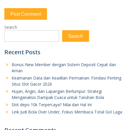
Search
Search
Recent Posts
Bonus New Member dengan Sistem Deposit Cepat dan
Aman
Keamanan Data dan Keadilan Permainan: Fondasi Penting
Situs Slot Gacor 2026
Hujan, Angin, dan Lapangan Berlumpur: Strategi
Menganalisis Dampak Cuaca untuk Taruhan Bola
Slot depo 10k Terpercaya? Nilai dari Hal Ini
Link Judi Bola Over Under, Fokus Membaca Total Gol Laga