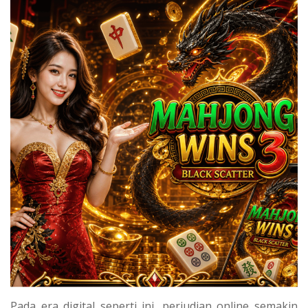
Pada era digital seperti ini, perjudian online semakin