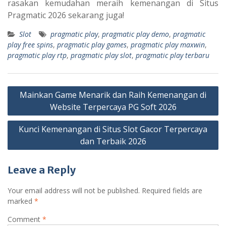
rasakan kemudahan meraih kemenangan di Situs
Pragmatic 2026 sekarang juga!
Slot
pragmatic play
,
pragmatic play demo
,
pragmatic
play free spins
,
pragmatic play games
,
pragmatic play maxwin
,
pragmatic play rtp
,
pragmatic play slot
,
pragmatic play terbaru
Post
Mainkan Game Menarik dan Raih Kemenangan di
navigation
Website Terpercaya PG Soft 2026
Kunci Kemenangan di Situs Slot Gacor Terpercaya
dan Terbaik 2026
Leave a Reply
Your email address will not be published.
Required fields are
marked
*
Comment
*