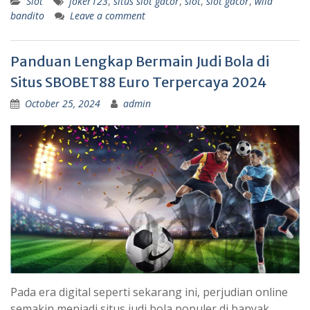
Slot
joker123
,
situs slot gacor
,
slot
,
slot gacor
,
wild
bandito
Leave a comment
Panduan Lengkap Bermain Judi Bola di
Situs SBOBET88 Euro Terpercaya 2024
October 25, 2024
admin
Pada era digital seperti sekarang ini, perjudian online
semakin menjadi situs judi bola populer di banyak