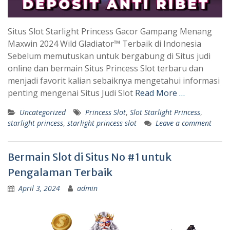
Situs Slot Starlight Princess Gacor Gampang Menang
Maxwin 2024 Wild Gladiator™ Terbaik di Indonesia
Sebelum memutuskan untuk bergabung di Situs judi
online dan bermain Situs Princess Slot terbaru dan
menjadi favorit kalian sebaiknya mengetahui informasi
penting mengenai Situs Judi Slot
Read More …
Uncategorized
Princess Slot
,
Slot Starlight Princess
,
starlight princess
,
starlight princess slot
Leave a comment
Bermain Slot di Situs No #1 untuk
Pengalaman Terbaik
April 3, 2024
admin