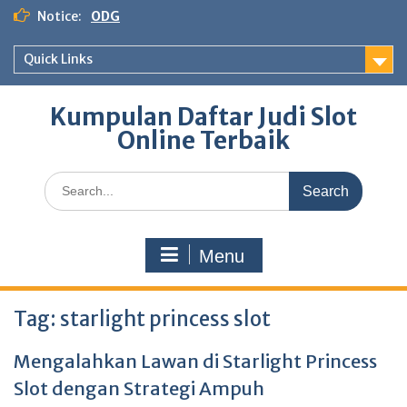
Skip
Notice:
ODG
to
content
Quick Links
Kumpulan Daftar Judi Slot
Online Terbaik
Search
for:
Menu
Tag:
starlight princess slot
Mengalahkan Lawan di Starlight Princess
Slot dengan Strategi Ampuh