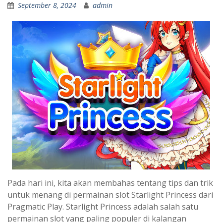
September 8, 2024
admin
Pada hari ini, kita akan membahas tentang tips dan trik
untuk menang di permainan slot Starlight Princess dari
Pragmatic Play. Starlight Princess adalah salah satu
permainan slot yang paling populer di kalangan