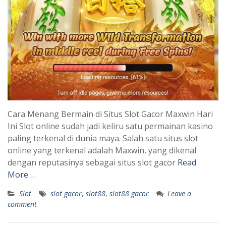
Cara Menang Bermain di Situs Slot Gacor Maxwin Hari
Ini Slot online sudah jadi keliru satu permainan kasino
paling terkenal di dunia maya. Salah satu situs slot
online yang terkenal adalah Maxwin, yang dikenal
dengan reputasinya sebagai situs slot gacor
Read
More …
Slot
slot gacor
,
slot88
,
slot88 gacor
Leave a
comment