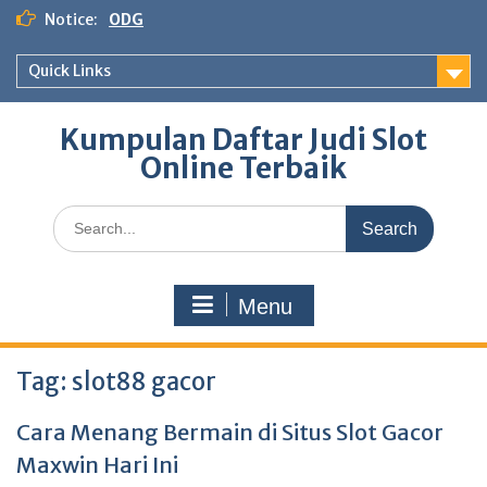
Skip
Notice:
ODG
to
content
Quick Links
Kumpulan Daftar Judi Slot
Online Terbaik
Search
for:
Menu
Tag:
slot88 gacor
Cara Menang Bermain di Situs Slot Gacor
Maxwin Hari Ini