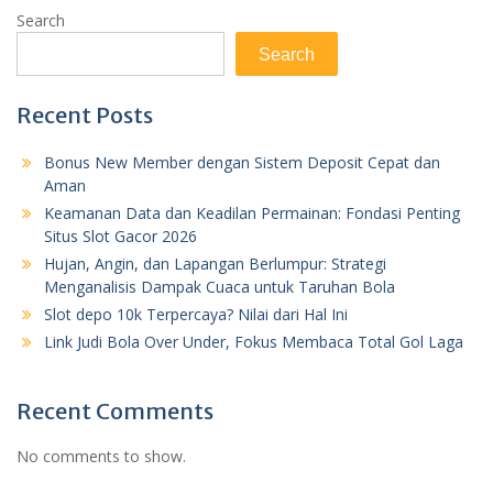
Search
Search
Recent Posts
Bonus New Member dengan Sistem Deposit Cepat dan
Aman
Keamanan Data dan Keadilan Permainan: Fondasi Penting
Situs Slot Gacor 2026
Hujan, Angin, dan Lapangan Berlumpur: Strategi
Menganalisis Dampak Cuaca untuk Taruhan Bola
Slot depo 10k Terpercaya? Nilai dari Hal Ini
Link Judi Bola Over Under, Fokus Membaca Total Gol Laga
Recent Comments
No comments to show.