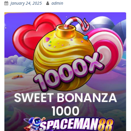
January 24, 2025
admin