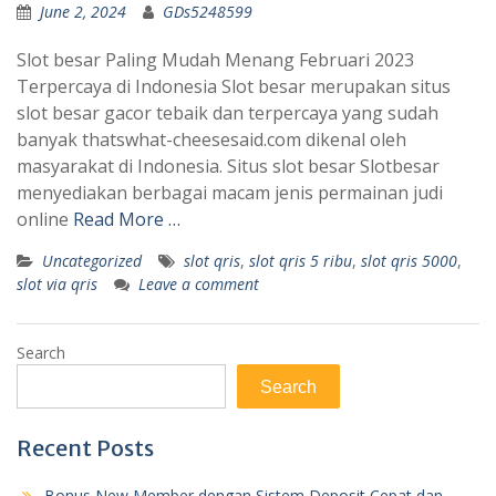
June 2, 2024
GDs5248599
Slot besar Paling Mudah Menang Februari 2023
Terpercaya di Indonesia Slot besar merupakan situs
slot besar gacor tebaik dan terpercaya yang sudah
banyak thatswhat-cheesesaid.com dikenal oleh
masyarakat di Indonesia. Situs slot besar Slotbesar
menyediakan berbagai macam jenis permainan judi
online
Read More …
Uncategorized
slot qris
,
slot qris 5 ribu
,
slot qris 5000
,
slot via qris
Leave a comment
Search
Search
Recent Posts
Bonus New Member dengan Sistem Deposit Cepat dan