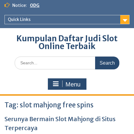
Skip
Notice:
ODG
to
content
Quick Links
Kumpulan Daftar Judi Slot
Online Terbaik
Search
for:
Menu
Tag:
slot mahjong free spins
Serunya Bermain Slot Mahjong di Situs
Terpercaya