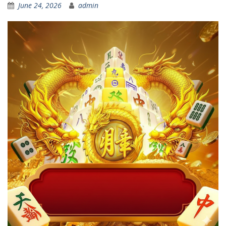
June 24, 2026
admin