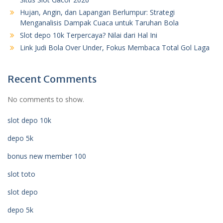
Hujan, Angin, dan Lapangan Berlumpur: Strategi
Menganalisis Dampak Cuaca untuk Taruhan Bola
Slot depo 10k Terpercaya? Nilai dari Hal Ini
Link Judi Bola Over Under, Fokus Membaca Total Gol Laga
Recent Comments
No comments to show.
slot depo 10k
depo 5k
bonus new member 100
slot toto
slot depo
depo 5k