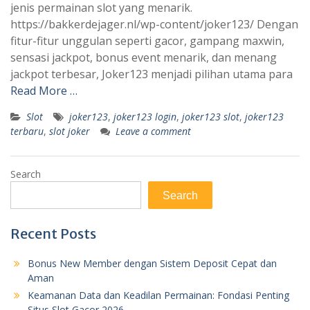
jenis permainan slot yang menarik.
https://bakkerdejager.nl/wp-content/joker123/ Dengan
fitur-fitur unggulan seperti gacor, gampang maxwin,
sensasi jackpot, bonus event menarik, dan menang
jackpot terbesar, Joker123 menjadi pilihan utama para
Read More …
Slot
joker123
,
joker123 login
,
joker123 slot
,
joker123
terbaru
,
slot joker
Leave a comment
Search
Search
Recent Posts
Bonus New Member dengan Sistem Deposit Cepat dan
Aman
Keamanan Data dan Keadilan Permainan: Fondasi Penting
Situs Slot Gacor 2026