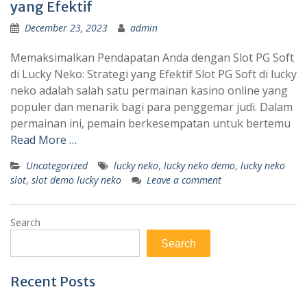
yang Efektif
December 23, 2023
admin
Memaksimalkan Pendapatan Anda dengan Slot PG Soft
di Lucky Neko: Strategi yang Efektif Slot PG Soft di lucky
neko adalah salah satu permainan kasino online yang
populer dan menarik bagi para penggemar judi. Dalam
permainan ini, pemain berkesempatan untuk bertemu
Read More …
Uncategorized
lucky neko
,
lucky neko demo
,
lucky neko
slot
,
slot demo lucky neko
Leave a comment
Search
Search
Recent Posts