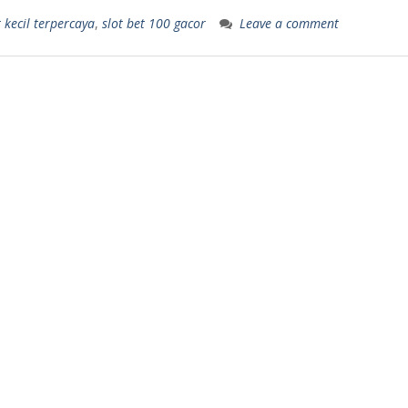
t kecil terpercaya
,
slot bet 100 gacor
Leave a comment