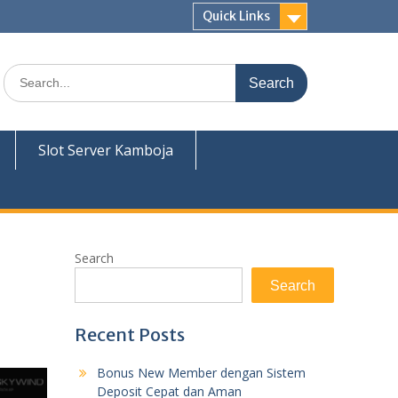
Quick Links
Search
for:
Slot Server Kamboja
Search
Search
Recent Posts
Bonus New Member dengan Sistem
Deposit Cepat dan Aman