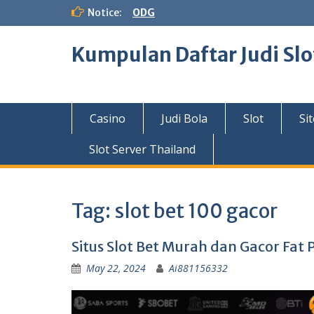
Skip
Notice:
ODG
to
content
Kumpulan Daftar Judi Slo
Casino
Judi Bola
Slot
Si
Slot Server Thailand
Tag:
slot bet 100 gacor
Situs Slot Bet Murah dan Gacor Fat
May 22, 2024
Ai881156332