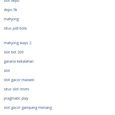
slot depo
depo 5k
mahjong
situs judi bola
mahjong ways 2
slot bet 200
garansi kekalahan
slot
slot gacor maxwin
situs slot resmi
pragmatic play
slot gacor gampang menang