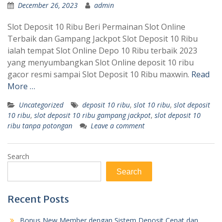
December 26, 2023
admin
Slot Deposit 10 Ribu Beri Permainan Slot Online
Terbaik dan Gampang Jackpot Slot Deposit 10 Ribu
ialah tempat Slot Online Depo 10 Ribu terbaik 2023
yang menyumbangkan Slot Online deposit 10 ribu
gacor resmi sampai Slot Deposit 10 Ribu maxwin.
Read
More …
Uncategorized
deposit 10 ribu
,
slot 10 ribu
,
slot deposit
10 ribu
,
slot deposit 10 ribu gampang jackpot
,
slot deposit 10
ribu tanpa potongan
Leave a comment
Search
Search
Recent Posts
Bonus New Member dengan Sistem Deposit Cepat dan