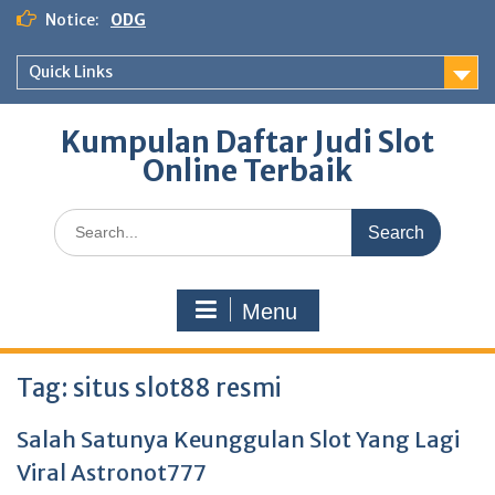
Skip
Notice:
ODG
to
content
Quick Links
Kumpulan Daftar Judi Slot
Online Terbaik
Search
for:
Menu
Tag:
situs slot88 resmi
Salah Satunya Keunggulan Slot Yang Lagi
Viral Astronot777