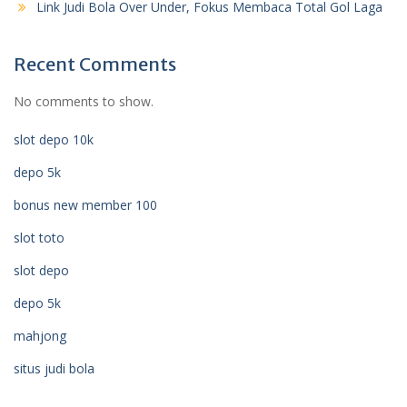
Link Judi Bola Over Under, Fokus Membaca Total Gol Laga
Recent Comments
No comments to show.
slot depo 10k
depo 5k
bonus new member 100
slot toto
slot depo
depo 5k
mahjong
situs judi bola