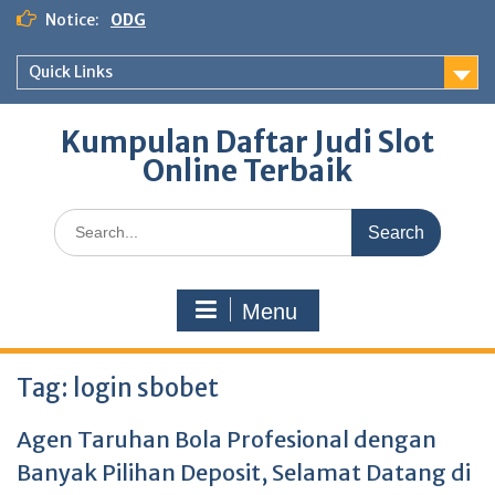
Skip
Notice:
ODG
to
content
Quick Links
Kumpulan Daftar Judi Slot
Online Terbaik
Search
for:
Menu
Tag:
login sbobet
Agen Taruhan Bola Profesional dengan
Banyak Pilihan Deposit, Selamat Datang di