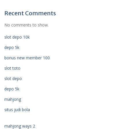
Recent Comments
No comments to show.
slot depo 10k
depo 5k
bonus new member 100
slot toto
slot depo
depo 5k
mahjong
situs judi bola
mahjong ways 2