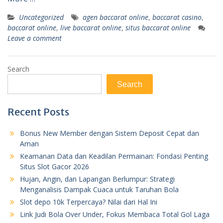
Uncategorized
agen baccarat online
,
baccarat casino
,
baccarat online
,
live baccarat online
,
situs baccarat online
Leave a comment
Search
Search
Recent Posts
Bonus New Member dengan Sistem Deposit Cepat dan
Aman
Keamanan Data dan Keadilan Permainan: Fondasi Penting
Situs Slot Gacor 2026
Hujan, Angin, dan Lapangan Berlumpur: Strategi
Menganalisis Dampak Cuaca untuk Taruhan Bola
Slot depo 10k Terpercaya? Nilai dari Hal Ini
Link Judi Bola Over Under, Fokus Membaca Total Gol Laga