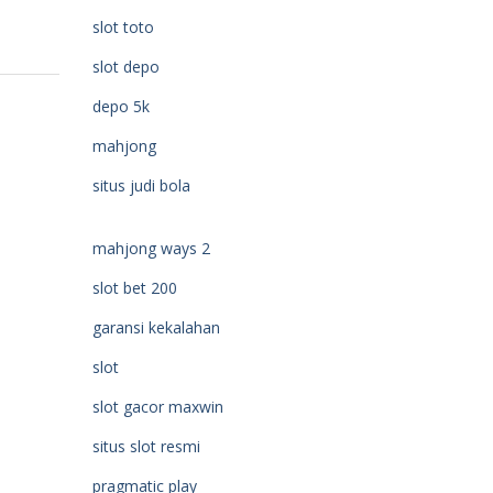
slot toto
slot depo
depo 5k
mahjong
situs judi bola
mahjong ways 2
slot bet 200
garansi kekalahan
slot
slot gacor maxwin
situs slot resmi
pragmatic play