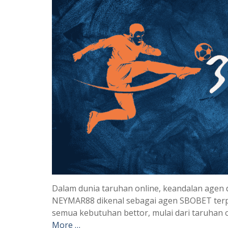
Dalam dunia taruhan online, keandalan agen d
NEYMAR88 dikenal sebagai agen SBOBET ter
semua kebutuhan bettor, mulai dari taruhan 
More …