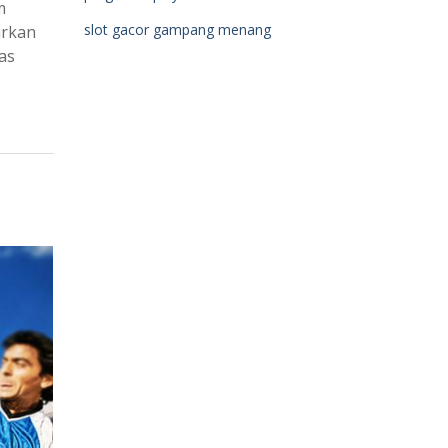
m
slot gacor gampang menang
arkan
as