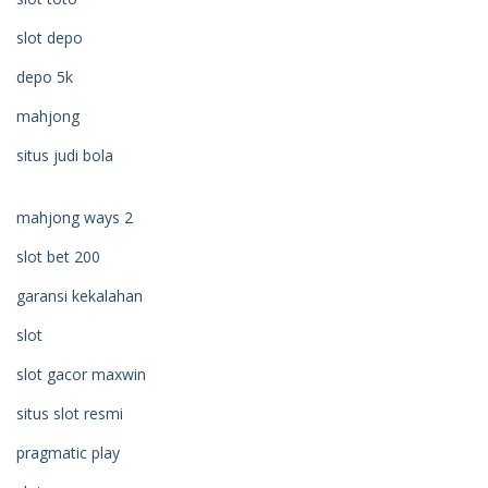
slot depo
depo 5k
mahjong
situs judi bola
mahjong ways 2
slot bet 200
garansi kekalahan
slot
slot gacor maxwin
situs slot resmi
pragmatic play