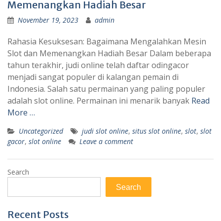
Memenangkan Hadiah Besar
November 19, 2023
admin
Rahasia Kesuksesan: Bagaimana Mengalahkan Mesin
Slot dan Memenangkan Hadiah Besar Dalam beberapa
tahun terakhir, judi online telah daftar odingacor
menjadi sangat populer di kalangan pemain di
Indonesia. Salah satu permainan yang paling populer
adalah slot online. Permainan ini menarik banyak
Read
More …
Uncategorized
judi slot online
,
situs slot online
,
slot
,
slot
gacor
,
slot online
Leave a comment
Search
Search
Recent Posts