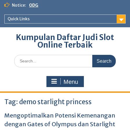
Skip
Notice:
ODG
to
content
Quick Links
Kumpulan Daftar Judi Slot
Online Terbaik
Search
for:
Menu
Tag:
demo starlight princess
Mengoptimalkan Potensi Kemenangan
dengan Gates of Olympus dan Starlight