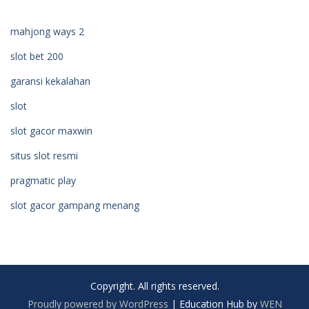
mahjong ways 2
slot bet 200
garansi kekalahan
slot
slot gacor maxwin
situs slot resmi
pragmatic play
slot gacor gampang menang
Copyright. All rights reserved.
Proudly powered by WordPress
|
Education Hub by
WEN