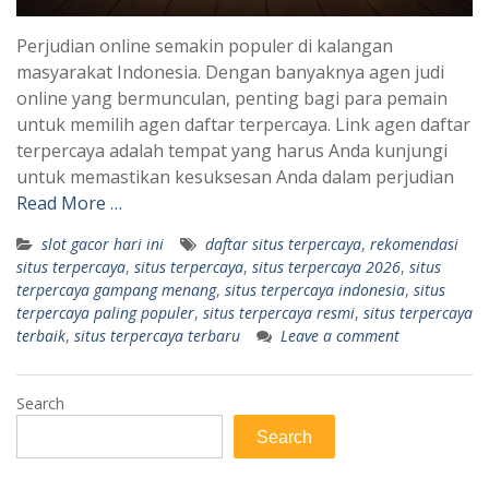
Perjudian online semakin populer di kalangan
masyarakat Indonesia. Dengan banyaknya agen judi
online yang bermunculan, penting bagi para pemain
untuk memilih agen daftar terpercaya. Link agen daftar
terpercaya adalah tempat yang harus Anda kunjungi
untuk memastikan kesuksesan Anda dalam perjudian
Read More …
slot gacor hari ini
daftar situs terpercaya
,
rekomendasi
situs terpercaya
,
situs terpercaya
,
situs terpercaya 2026
,
situs
terpercaya gampang menang
,
situs terpercaya indonesia
,
situs
terpercaya paling populer
,
situs terpercaya resmi
,
situs terpercaya
terbaik
,
situs terpercaya terbaru
Leave a comment
Search
Search