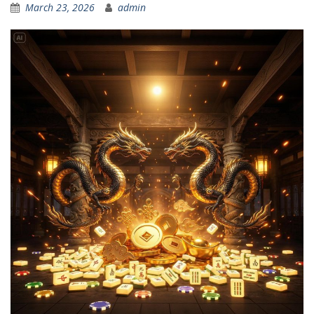
March 23, 2026
admin