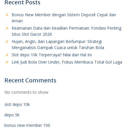
Recent Posts
Bonus New Member dengan Sistem Deposit Cepat dan
Aman
Keamanan Data dan Keadilan Permainan: Fondasi Penting
Situs Slot Gacor 2026
Hujan, Angin, dan Lapangan Berlumpur: Strategi
Menganalisis Dampak Cuaca untuk Taruhan Bola
Slot depo 10k Terpercaya? Nilai dari Hal Ini
Link Judi Bola Over Under, Fokus Membaca Total Gol Laga
Recent Comments
No comments to show.
slot depo 10k
depo 5k
bonus new member 100