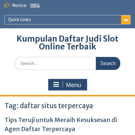
Skip
Notice:
ODG
to
content
Quick Links
Kumpulan Daftar Judi Slot
Online Terbaik
Search
for:
Menu
Tag:
daftar situs terpercaya
Tips Teruji untuk Meraih Kesuksesan di
Agen Daftar Terpercaya