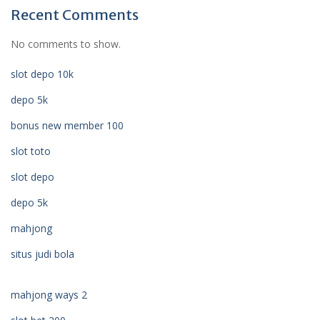
Recent Comments
No comments to show.
slot depo 10k
depo 5k
bonus new member 100
slot toto
slot depo
depo 5k
mahjong
situs judi bola
mahjong ways 2