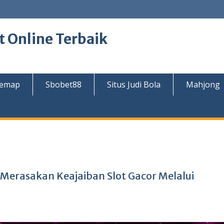
t Online Terbaik
temap
Sbobet88
Situs Judi Bola
Mahjong
: Merasakan Keajaiban Slot Gacor Melalui