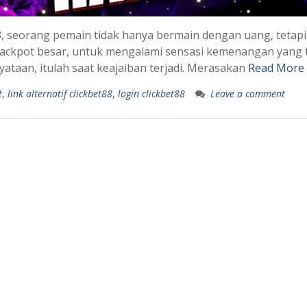
8, seorang pemain tidak hanya bermain dengan uang, tetapi
ackpot besar, untuk mengalami sensasi kemenangan yang 
yataan, itulah saat keajaiban terjadi. Merasakan
Read More
t
,
link alternatif clickbet88
,
login clickbet88
Leave a comment