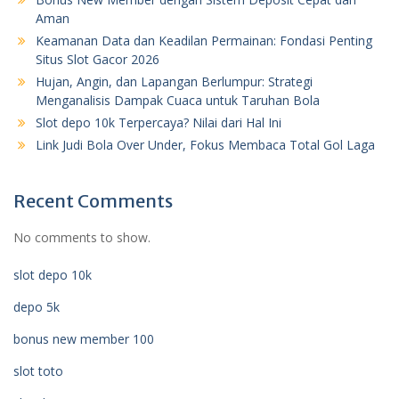
Aman
Keamanan Data dan Keadilan Permainan: Fondasi Penting
Situs Slot Gacor 2026
Hujan, Angin, dan Lapangan Berlumpur: Strategi
Menganalisis Dampak Cuaca untuk Taruhan Bola
Slot depo 10k Terpercaya? Nilai dari Hal Ini
Link Judi Bola Over Under, Fokus Membaca Total Gol Laga
Recent Comments
No comments to show.
slot depo 10k
depo 5k
bonus new member 100
slot toto