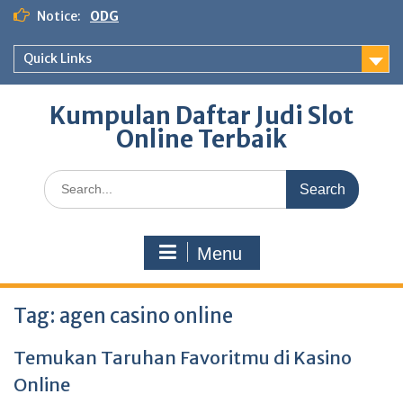
Skip
Notice:
ODG
to
content
Quick Links
Kumpulan Daftar Judi Slot
Online Terbaik
Search
for:
Menu
Tag:
agen casino online
Temukan Taruhan Favoritmu di Kasino
Online