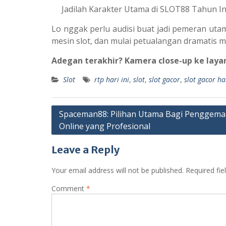
Jadilah Karakter Utama di SLOT88 Tahun In
Lo nggak perlu audisi buat jadi pemeran utam
mesin slot, dan mulai petualangan dramatis 
Adegan terakhir? Kamera close-up ke layar 
Slot
rtp hari ini
,
slot
,
slot gacor
,
slot gacor har
Post
Spaceman88: Pilihan Utama Bagi Penggemar
Online yang Profesional
navigation
Leave a Reply
Your email address will not be published.
Required fi
Comment
*