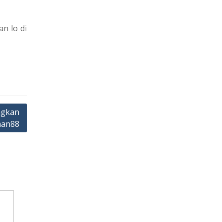
ran lo di
ngkan
man88