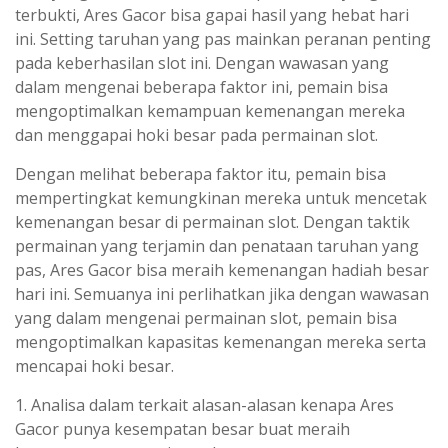
terbukti, Ares Gacor bisa gapai hasil yang hebat hari
ini. Setting taruhan yang pas mainkan peranan penting
pada keberhasilan slot ini. Dengan wawasan yang
dalam mengenai beberapa faktor ini, pemain bisa
mengoptimalkan kemampuan kemenangan mereka
dan menggapai hoki besar pada permainan slot.
Dengan melihat beberapa faktor itu, pemain bisa
mempertingkat kemungkinan mereka untuk mencetak
kemenangan besar di permainan slot. Dengan taktik
permainan yang terjamin dan penataan taruhan yang
pas, Ares Gacor bisa meraih kemenangan hadiah besar
hari ini. Semuanya ini perlihatkan jika dengan wawasan
yang dalam mengenai permainan slot, pemain bisa
mengoptimalkan kapasitas kemenangan mereka serta
mencapai hoki besar.
1. Analisa dalam terkait alasan-alasan kenapa Ares
Gacor punya kesempatan besar buat meraih