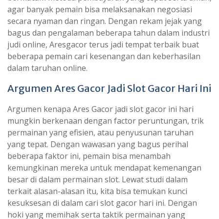
agar banyak pemain bisa melaksanakan negosiasi
secara nyaman dan ringan. Dengan rekam jejak yang
bagus dan pengalaman beberapa tahun dalam industri
judi online, Aresgacor terus jadi tempat terbaik buat
beberapa pemain cari kesenangan dan keberhasilan
dalam taruhan online.
Argumen Ares Gacor Jadi Slot Gacor Hari Ini
Argumen kenapa Ares Gacor jadi slot gacor ini hari
mungkin berkenaan dengan factor peruntungan, trik
permainan yang efisien, atau penyusunan taruhan
yang tepat. Dengan wawasan yang bagus perihal
beberapa faktor ini, pemain bisa menambah
kemungkinan mereka untuk mendapat kemenangan
besar di dalam permainan slot. Lewat studi dalam
terkait alasan-alasan itu, kita bisa temukan kunci
kesuksesan di dalam cari slot gacor hari ini. Dengan
hoki yang memihak serta taktik permainan yang