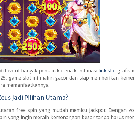
di favorit banyak pemain karena kombinasi
link slot
grafis 
025, game slot ini makin gacor dan siap memberikan kem
cara memanfaatkannya.
us Jadi Pilihan Utama?
utaran free spin yang mudah memicu jackpot. Dengan vola
pemain yang ingin meraih kemenangan besar tanpa harus m