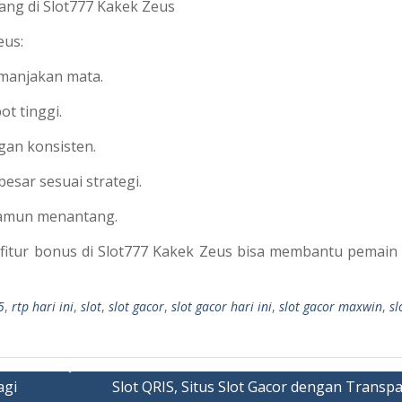
ng di Slot777 Kakek Zeus
eus:
manjakan mata.
ot tinggi.
an konsisten.
esar sesuai strategi.
namun menantang.
itur bonus di Slot777 Kakek Zeus bisa membantu pemain
5
,
rtp hari ini
,
slot
,
slot gacor
,
slot gacor hari ini
,
slot gacor maxwin
,
sl
agi
Slot QRIS, Situs Slot Gacor dengan Transpa