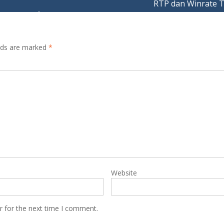
RTP dan Winrate T
elds are marked
*
Website
r for the next time I comment.