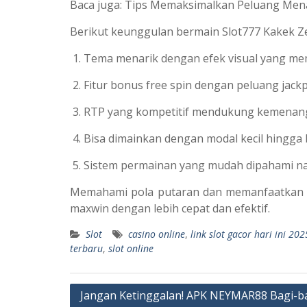
Baca juga: Tips Memaksimalkan Peluang Mena
Berikut keunggulan bermain Slot777 Kakek Z
Tema menarik dengan efek visual yang me
Fitur bonus free spin dengan peluang jackp
RTP yang kompetitif mendukung kemenang
Bisa dimainkan dengan modal kecil hingga b
Sistem permainan yang mudah dipahami 
Memahami pola putaran dan memanfaatkan f
maxwin dengan lebih cepat dan efektif.
Slot
casino online
,
link slot gacor hari ini 202
terbaru
,
slot online
Post
Jangan Ketinggalan! APK NEYMAR88 Bagi-b