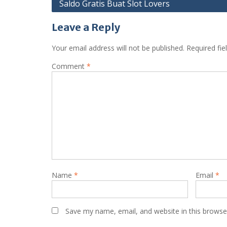
Saldo Gratis Buat Slot Lovers
navigation
Leave a Reply
Your email address will not be published.
Required fi
Comment
*
Name
*
Email
*
Save my name, email, and website in this browse