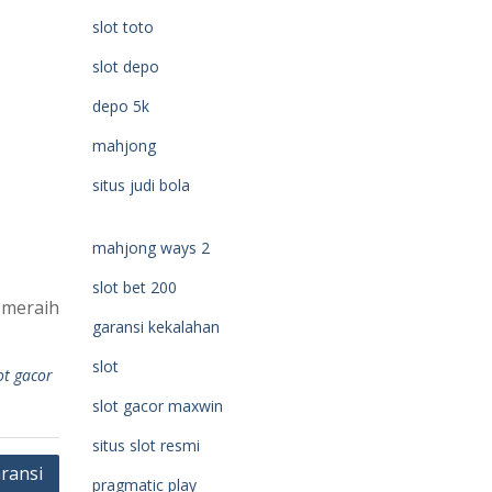
slot toto
slot depo
depo 5k
mahjong
situs judi bola
mahjong ways 2
slot bet 200
 meraih
garansi kekalahan
slot
ot gacor
slot gacor maxwin
situs slot resmi
ransi
pragmatic play