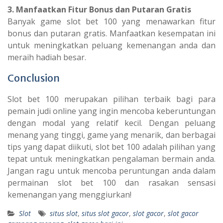
3. Manfaatkan Fitur Bonus dan Putaran Gratis
Banyak game slot bet 100 yang menawarkan fitur
bonus dan putaran gratis. Manfaatkan kesempatan ini
untuk meningkatkan peluang kemenangan anda dan
meraih hadiah besar.
Conclusion
Slot bet 100 merupakan pilihan terbaik bagi para
pemain judi online yang ingin mencoba keberuntungan
dengan modal yang relatif kecil. Dengan peluang
menang yang tinggi, game yang menarik, dan berbagai
tips yang dapat diikuti, slot bet 100 adalah pilihan yang
tepat untuk meningkatkan pengalaman bermain anda.
Jangan ragu untuk mencoba peruntungan anda dalam
permainan slot bet 100 dan rasakan sensasi
kemenangan yang menggiurkan!
Slot
situs slot
,
situs slot gacor
,
slot gacor
,
slot gacor