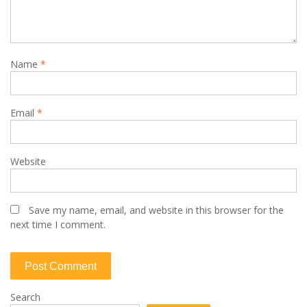
Name
*
Email
*
Website
Save my name, email, and website in this browser for the
next time I comment.
Search