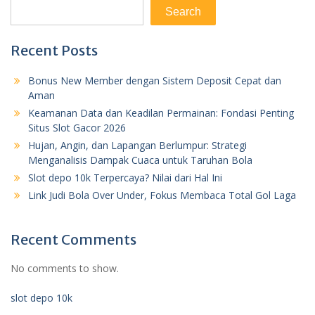
Search
Recent Posts
Bonus New Member dengan Sistem Deposit Cepat dan
Aman
Keamanan Data dan Keadilan Permainan: Fondasi Penting
Situs Slot Gacor 2026
Hujan, Angin, dan Lapangan Berlumpur: Strategi
Menganalisis Dampak Cuaca untuk Taruhan Bola
Slot depo 10k Terpercaya? Nilai dari Hal Ini
Link Judi Bola Over Under, Fokus Membaca Total Gol Laga
Recent Comments
No comments to show.
slot depo 10k