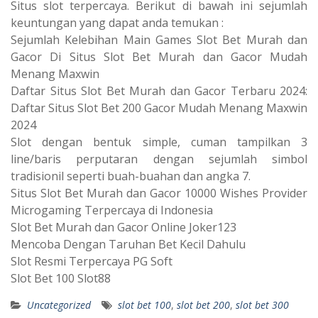
Situs slot terpercaya. Berikut di bawah ini sejumlah
keuntungan yang dapat anda temukan :
Sejumlah Kelebihan Main Games Slot Bet Murah dan
Gacor Di Situs Slot Bet Murah dan Gacor Mudah
Menang Maxwin
Daftar Situs Slot Bet Murah dan Gacor Terbaru 2024:
Daftar Situs Slot Bet 200 Gacor Mudah Menang Maxwin
2024
Slot dengan bentuk simple, cuman tampilkan 3
line/baris perputaran dengan sejumlah simbol
tradisionil seperti buah-buahan dan angka 7.
Situs Slot Bet Murah dan Gacor 10000 Wishes Provider
Microgaming Terpercaya di Indonesia
Slot Bet Murah dan Gacor Online Joker123
Mencoba Dengan Taruhan Bet Kecil Dahulu
Slot Resmi Terpercaya PG Soft
Slot Bet 100 Slot88
Uncategorized
slot bet 100
,
slot bet 200
,
slot bet 300