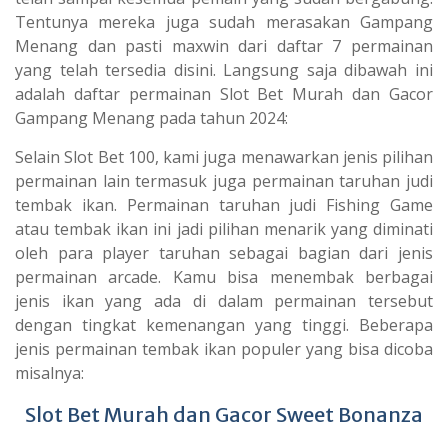
Tentunya mereka juga sudah merasakan Gampang
Menang dan pasti maxwin dari daftar 7 permainan
yang telah tersedia disini. Langsung saja dibawah ini
adalah daftar permainan Slot Bet Murah dan Gacor
Gampang Menang pada tahun 2024:
Selain Slot Bet 100, kami juga menawarkan jenis pilihan
permainan lain termasuk juga permainan taruhan judi
tembak ikan. Permainan taruhan judi Fishing Game
atau tembak ikan ini jadi pilihan menarik yang diminati
oleh para player taruhan sebagai bagian dari jenis
permainan arcade. Kamu bisa menembak berbagai
jenis ikan yang ada di dalam permainan tersebut
dengan tingkat kemenangan yang tinggi. Beberapa
jenis permainan tembak ikan populer yang bisa dicoba
misalnya:
Slot Bet Murah dan Gacor Sweet Bonanza