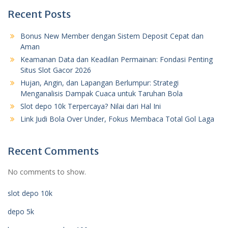
Recent Posts
Bonus New Member dengan Sistem Deposit Cepat dan
Aman
Keamanan Data dan Keadilan Permainan: Fondasi Penting
Situs Slot Gacor 2026
Hujan, Angin, dan Lapangan Berlumpur: Strategi
Menganalisis Dampak Cuaca untuk Taruhan Bola
Slot depo 10k Terpercaya? Nilai dari Hal Ini
Link Judi Bola Over Under, Fokus Membaca Total Gol Laga
Recent Comments
No comments to show.
slot depo 10k
depo 5k