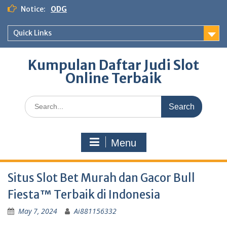
Skip
Notice:
ODG
to
content
Quick Links
Kumpulan Daftar Judi Slot
Online Terbaik
Search
for:
Menu
Situs Slot Bet Murah dan Gacor Bull
Fiesta™ Terbaik di Indonesia
May 7, 2024
Ai881156332