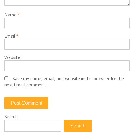
Name
*
Email
*
Website
Save my name, email, and website in this browser for the
next time I comment.
Search
Search