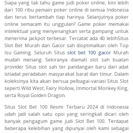
Siapa yang tak tahu game judi poker online, kini lebih
dari 100 ribu pemain poker online di semua Indonesia
dan terus bertambah tiap harinya. Selanjutnya poker
online semacam itu unggulan? Game poker memakai
intelektual yang menyenangkan serta gampang untuk
menerima jackpot terbesar. Tercatat ada 40 lebihSitus
Slot Bet Murah dan Gacor sah dioptimalkan oleh Top
Isu Gaming. Seluruh Situs
slot bet 100 gacor
Murah
mudah menang. Sekiranya diamati slot sah buatan
provider Situs slot sah ter pandangan baru dari adat
istiadat peradaban masyarakat barat dan timur. Dalam
koleksinya kita akan bersua pelbagai-variasi Situs Slot
seperti Wild West, Fairy Hollow, Immortal Monkey King,
serta Royal Golden Dragon.
Situs Slot Bet 100 Resmi Terbaru 2024 di Indonesia
udah jadi salah satu opsi yang seringkali dicari oleh
banyak pengagum game judi Slot Bet 100. Terdapat
beberapa kelebihan yang dipunyai oleh kami sebagai