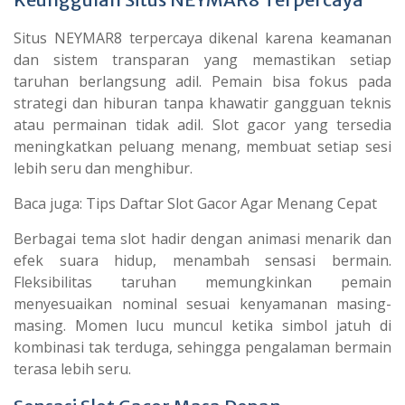
Situs NEYMAR8 terpercaya dikenal karena keamanan
dan sistem transparan yang memastikan setiap
taruhan berlangsung adil. Pemain bisa fokus pada
strategi dan hiburan tanpa khawatir gangguan teknis
atau permainan tidak adil. Slot gacor yang tersedia
meningkatkan peluang menang, membuat setiap sesi
lebih seru dan menghibur.
Baca juga: Tips Daftar Slot Gacor Agar Menang Cepat
Berbagai tema slot hadir dengan animasi menarik dan
efek suara hidup, menambah sensasi bermain.
Fleksibilitas taruhan memungkinkan pemain
menyesuaikan nominal sesuai kenyamanan masing-
masing. Momen lucu muncul ketika simbol jatuh di
kombinasi tak terduga, sehingga pengalaman bermain
terasa lebih seru.