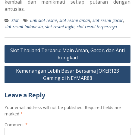
kembali dan menikmati setiap putaran dengan
antusias.
Slot
link slot resmi
,
slot resmi aman
,
slot resmi gacor
,
slot resmi Indonesia
,
slot resmi login
,
slot resmi terpercaya
Post
Slot Thailand Terbaru: Main Aman, Gacor, dan Anti
navigation
Rungkad
Kemenangan Lebih Besar Bersama JOKER123
Gaming di NEYMAR88
Leave a Reply
Your email address will not be published.
Required fields are
marked
*
Comment
*