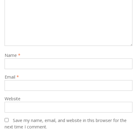
Name
*
Email
*
Website
Save my name, email, and website in this browser for the
next time I comment.