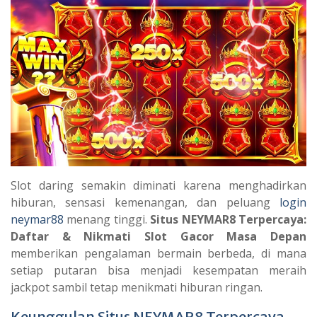
Slot daring semakin diminati karena menghadirkan
hiburan, sensasi kemenangan, dan peluang
login
neymar88
menang tinggi.
Situs NEYMAR8 Terpercaya:
Daftar & Nikmati Slot Gacor Masa Depan
memberikan pengalaman bermain berbeda, di mana
setiap putaran bisa menjadi kesempatan meraih
jackpot sambil tetap menikmati hiburan ringan.
Keunggulan Situs NEYMAR8 Terpercaya