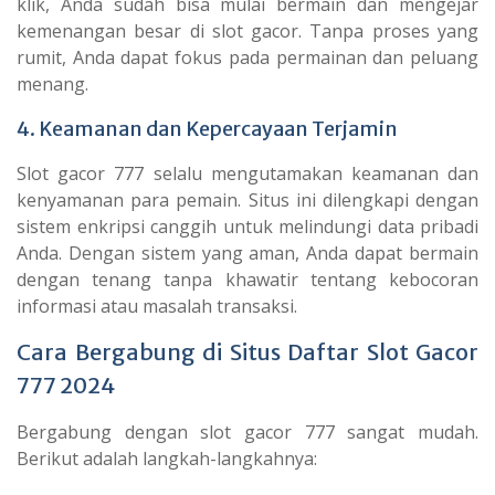
klik, Anda sudah bisa mulai bermain dan mengejar
kemenangan besar di slot gacor. Tanpa proses yang
rumit, Anda dapat fokus pada permainan dan peluang
menang.
4. Keamanan dan Kepercayaan Terjamin
Slot gacor 777 selalu mengutamakan keamanan dan
kenyamanan para pemain. Situs ini dilengkapi dengan
sistem enkripsi canggih untuk melindungi data pribadi
Anda. Dengan sistem yang aman, Anda dapat bermain
dengan tenang tanpa khawatir tentang kebocoran
informasi atau masalah transaksi.
Cara Bergabung di Situs Daftar Slot Gacor
777 2024
Bergabung dengan slot gacor 777 sangat mudah.
Berikut adalah langkah-langkahnya: