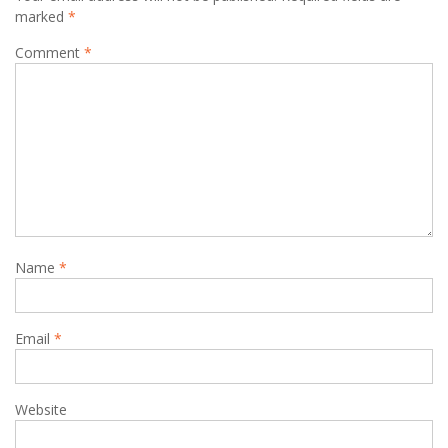
marked
*
Comment
*
Name
*
Email
*
Website