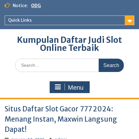
Skip
Notice:
ODG
to
content
Quick Links
Kumpulan Daftar Judi Slot
Online Terbaik
Search
for:
Menu
Situs Daftar Slot Gacor 777 2024:
Menang Instan, Maxwin Langsung
Dapat!