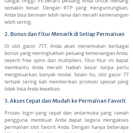
sangat tinggi. Ini berarti peluang Anda untuk menang
semakin besar. Dengan RTP yang menguntungkan,
Anda bisa bermain lebih lama dan meraih kemenangan
lebih sering.
2. Bonus dan Fitur Menarik di Setiap Permainan
Di slot gacor 777, Anda akan menemukan berbagai
bonus yang meningkatkan peluang kemenangan Anda,
seperti free spins dan multipliers. Fitur-fitur ini dapat
membantu Anda meraih hadiah besar tanpa perlu
mengeluarkan banyak modal. Selain itu, slot gacor 77
terbaik sering kali memberikan promosi spesial yang
tidak bisa Anda lewatkan.
3. Akses Cepat dan Mudah ke Permainan Favorit
Proses login yang cepat dan antarmuka yang ramah
pengguna membuat Anda dapat segera mengakses
permainan slot favorit Anda. Dengan hanya beberapa