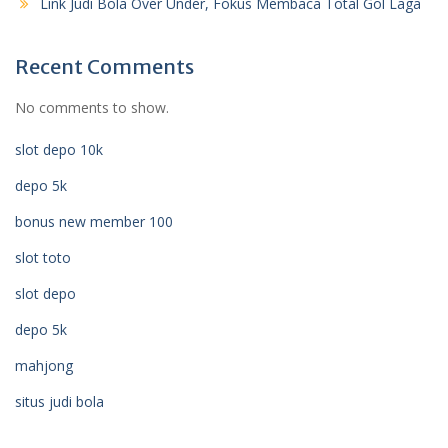
Link Judi Bola Over Under, Fokus Membaca Total Gol Laga
Recent Comments
No comments to show.
slot depo 10k
depo 5k
bonus new member 100
slot toto
slot depo
depo 5k
mahjong
situs judi bola