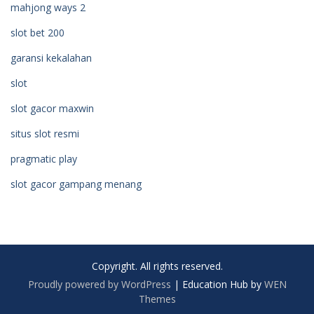
mahjong ways 2
slot bet 200
garansi kekalahan
slot
slot gacor maxwin
situs slot resmi
pragmatic play
slot gacor gampang menang
Copyright. All rights reserved.
Proudly powered by WordPress
|
Education Hub by
WEN
Themes