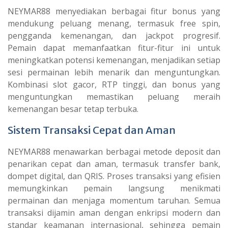
NEYMAR88 menyediakan berbagai fitur bonus yang
mendukung peluang menang, termasuk free spin,
pengganda kemenangan, dan jackpot progresif.
Pemain dapat memanfaatkan fitur-fitur ini untuk
meningkatkan potensi kemenangan, menjadikan setiap
sesi permainan lebih menarik dan menguntungkan.
Kombinasi slot gacor, RTP tinggi, dan bonus yang
menguntungkan memastikan peluang meraih
kemenangan besar tetap terbuka.
Sistem Transaksi Cepat dan Aman
NEYMAR88 menawarkan berbagai metode deposit dan
penarikan cepat dan aman, termasuk transfer bank,
dompet digital, dan QRIS. Proses transaksi yang efisien
memungkinkan pemain langsung menikmati
permainan dan menjaga momentum taruhan. Semua
transaksi dijamin aman dengan enkripsi modern dan
standar keamanan internasional, sehingga pemain