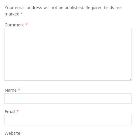
Your email address will not be published.
Required fields are
marked
*
Comment
*
Name
*
Email
*
Website