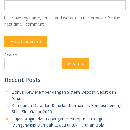
Save my name, email, and website in this browser for the
next time I comment.
Search
Search
Recent Posts
Bonus New Member dengan Sistem Deposit Cepat dan
Aman
Keamanan Data dan Keadilan Permainan: Fondasi Penting
Situs Slot Gacor 2026
Hujan, Angin, dan Lapangan Berlumpur: Strategi
Menganalisis Dampak Cuaca untuk Taruhan Bola