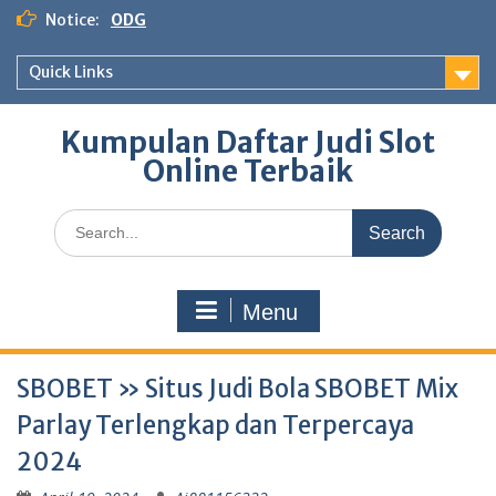
Skip
Notice:
ODG
to
content
Quick Links
Kumpulan Daftar Judi Slot
Online Terbaik
Search
for:
Menu
SBOBET » Situs Judi Bola SBOBET Mix
Parlay Terlengkap dan Terpercaya
2024