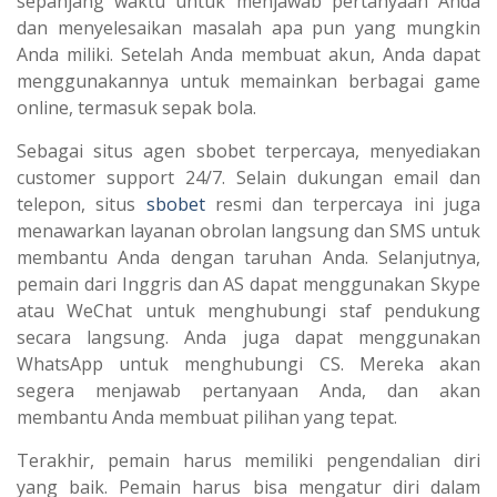
sepanjang waktu untuk menjawab pertanyaan Anda
dan menyelesaikan masalah apa pun yang mungkin
Anda miliki. Setelah Anda membuat akun, Anda dapat
menggunakannya untuk memainkan berbagai game
online, termasuk sepak bola.
Sebagai situs agen sbobet terpercaya, menyediakan
customer support 24/7. Selain dukungan email dan
telepon, situs
sbobet
resmi dan terpercaya ini juga
menawarkan layanan obrolan langsung dan SMS untuk
membantu Anda dengan taruhan Anda. Selanjutnya,
pemain dari Inggris dan AS dapat menggunakan Skype
atau WeChat untuk menghubungi staf pendukung
secara langsung. Anda juga dapat menggunakan
WhatsApp untuk menghubungi CS. Mereka akan
segera menjawab pertanyaan Anda, dan akan
membantu Anda membuat pilihan yang tepat.
Terakhir, pemain harus memiliki pengendalian diri
yang baik. Pemain harus bisa mengatur diri dalam