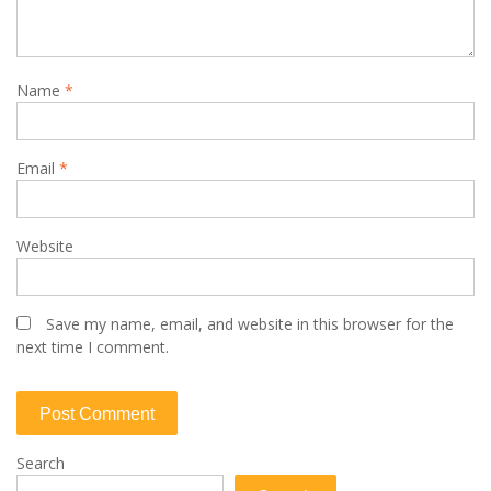
Name
*
Email
*
Website
Save my name, email, and website in this browser for the
next time I comment.
Search