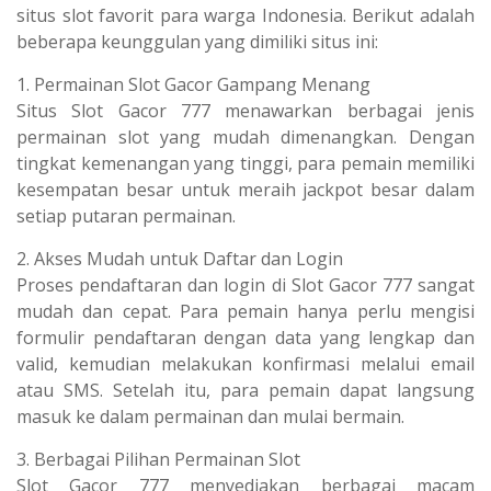
situs slot favorit para warga Indonesia. Berikut adalah
beberapa keunggulan yang dimiliki situs ini:
1. Permainan Slot Gacor Gampang Menang
Situs Slot Gacor 777 menawarkan berbagai jenis
permainan slot yang mudah dimenangkan. Dengan
tingkat kemenangan yang tinggi, para pemain memiliki
kesempatan besar untuk meraih jackpot besar dalam
setiap putaran permainan.
2. Akses Mudah untuk Daftar dan Login
Proses pendaftaran dan login di Slot Gacor 777 sangat
mudah dan cepat. Para pemain hanya perlu mengisi
formulir pendaftaran dengan data yang lengkap dan
valid, kemudian melakukan konfirmasi melalui email
atau SMS. Setelah itu, para pemain dapat langsung
masuk ke dalam permainan dan mulai bermain.
3. Berbagai Pilihan Permainan Slot
Slot Gacor 777 menyediakan berbagai macam