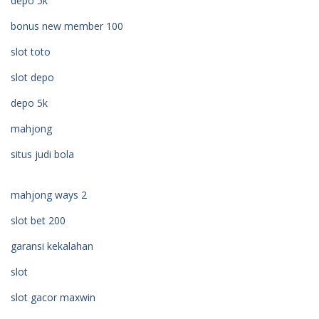
depo 5k
bonus new member 100
slot toto
slot depo
depo 5k
mahjong
situs judi bola
mahjong ways 2
slot bet 200
garansi kekalahan
slot
slot gacor maxwin