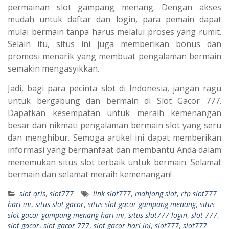
permainan slot gampang menang. Dengan akses
mudah untuk daftar dan login, para pemain dapat
mulai bermain tanpa harus melalui proses yang rumit.
Selain itu, situs ini juga memberikan bonus dan
promosi menarik yang membuat pengalaman bermain
semakin mengasyikkan.
Jadi, bagi para pecinta slot di Indonesia, jangan ragu
untuk bergabung dan bermain di Slot Gacor 777.
Dapatkan kesempatan untuk meraih kemenangan
besar dan nikmati pengalaman bermain slot yang seru
dan menghibur. Semoga artikel ini dapat memberikan
informasi yang bermanfaat dan membantu Anda dalam
menemukan situs slot terbaik untuk bermain. Selamat
bermain dan selamat meraih kemenangan!
slot qris
,
slot777
link slot777
,
mahjong slot
,
rtp slot777
hari ini
,
situs slot gacor
,
situs slot gacor gampang menang
,
situs
slot gacor gampang menang hari ini
,
situs slot777 login
,
slot 777
,
slot gacor
,
slot gacor 777
,
slot gacor hari ini
,
slot777
,
slot777