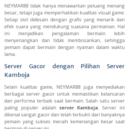
NEYMAR88 tidak hanya menawarkan peluang menang
besar, tetapi juga memperhatikan kualitas visual game.
Setiap slot didesain dengan grafis yang menarik dan
efek suara yang mendukung suasana permainan. Hal
ini menjadikan pengalaman bermain lebih
menyenangkan dan tidak membosankan, sehingga
pemain dapat bermain dengan nyaman dalam waktu
lama.
Server Gacor dengan Pilihan Server
Kamboja
Selain kualitas game, NEYMAR88 juga menyediakan
berbagai server gacor untuk memastikan kelancaran
dan performa terbaik saat bermain. Salah satu server
paling populer adalah
server Kamboja
. Server ini
dikenal sangat gacor dan telah terbukti dari banyaknya
pemain yang sukses meraih kemenangan besar saat
bermain di server ini.