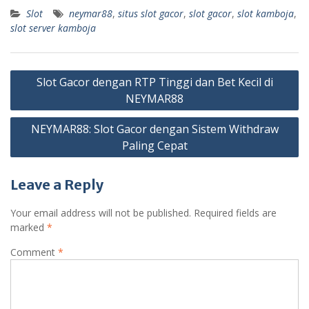
Slot
neymar88
,
situs slot gacor
,
slot gacor
,
slot kamboja
,
slot server kamboja
Post
Slot Gacor dengan RTP Tinggi dan Bet Kecil di
navigation
NEYMAR88
NEYMAR88: Slot Gacor dengan Sistem Withdraw
Paling Cepat
Leave a Reply
Your email address will not be published.
Required fields are
marked
*
Comment
*