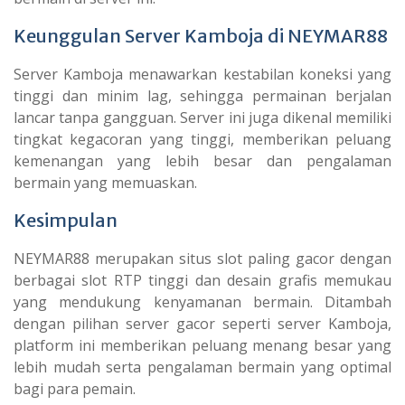
Keunggulan Server Kamboja di NEYMAR88
Server Kamboja menawarkan kestabilan koneksi yang
tinggi dan minim lag, sehingga permainan berjalan
lancar tanpa gangguan. Server ini juga dikenal memiliki
tingkat kegacoran yang tinggi, memberikan peluang
kemenangan yang lebih besar dan pengalaman
bermain yang memuaskan.
Kesimpulan
NEYMAR88 merupakan situs slot paling gacor dengan
berbagai slot RTP tinggi dan desain grafis memukau
yang mendukung kenyamanan bermain. Ditambah
dengan pilihan server gacor seperti server Kamboja,
platform ini memberikan peluang menang besar yang
lebih mudah serta pengalaman bermain yang optimal
bagi para pemain.