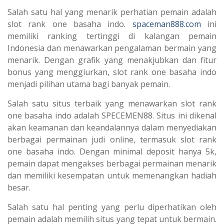
Salah satu hal yang menarik perhatian pemain adalah
slot rank one basaha indo.
spaceman888.com
ini
memiliki ranking tertinggi di kalangan pemain
Indonesia dan menawarkan pengalaman bermain yang
menarik. Dengan grafik yang menakjubkan dan fitur
bonus yang menggiurkan, slot rank one basaha indo
menjadi pilihan utama bagi banyak pemain.
Salah satu situs terbaik yang menawarkan slot rank
one basaha indo adalah SPECEMEN88. Situs ini dikenal
akan keamanan dan keandalannya dalam menyediakan
berbagai permainan judi online, termasuk slot rank
one basaha indo. Dengan minimal deposit hanya 5k,
pemain dapat mengakses berbagai permainan menarik
dan memiliki kesempatan untuk memenangkan hadiah
besar.
Salah satu hal penting yang perlu diperhatikan oleh
pemain adalah memilih situs yang tepat untuk bermain.