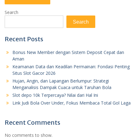
Search
Search
Recent Posts
Bonus New Member dengan Sistem Deposit Cepat dan
Aman
Keamanan Data dan Keadilan Permainan: Fondasi Penting
Situs Slot Gacor 2026
Hujan, Angin, dan Lapangan Berlumpur: Strategi
Menganalisis Dampak Cuaca untuk Taruhan Bola
Slot depo 10k Terpercaya? Nilai dari Hal Ini
Link Judi Bola Over Under, Fokus Membaca Total Gol Laga
Recent Comments
No comments to show.