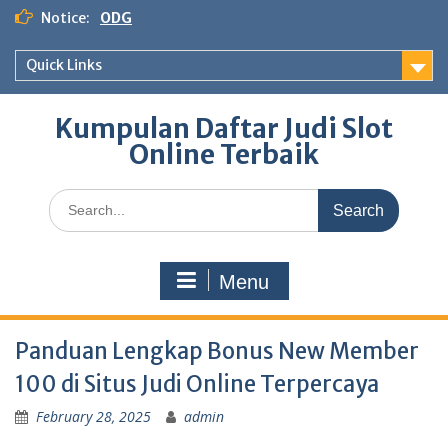
Skip
Notice:
ODG
to
content
Quick Links
Kumpulan Daftar Judi Slot
Online Terbaik
Search
for:
Menu
Panduan Lengkap Bonus New Member
100 di Situs Judi Online Terpercaya
February 28, 2025
admin