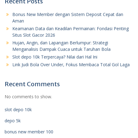
Recent Posts
Bonus New Member dengan Sistem Deposit Cepat dan
Aman
Keamanan Data dan Keadilan Permainan: Fondasi Penting
Situs Slot Gacor 2026
Hujan, Angin, dan Lapangan Berlumpur: Strategi
Menganalisis Dampak Cuaca untuk Taruhan Bola
Slot depo 10k Terpercaya? Nilai dari Hal Ini
Link Judi Bola Over Under, Fokus Membaca Total Gol Laga
Recent Comments
No comments to show.
slot depo 10k
depo 5k
bonus new member 100