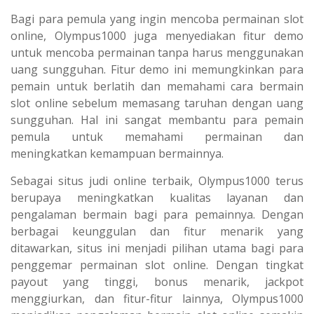
Bagi para pemula yang ingin mencoba permainan slot
online, Olympus1000 juga menyediakan fitur demo
untuk mencoba permainan tanpa harus menggunakan
uang sungguhan. Fitur demo ini memungkinkan para
pemain untuk berlatih dan memahami cara bermain
slot online sebelum memasang taruhan dengan uang
sungguhan. Hal ini sangat membantu para pemain
pemula untuk memahami permainan dan
meningkatkan kemampuan bermainnya.
Sebagai situs judi online terbaik, Olympus1000 terus
berupaya meningkatkan kualitas layanan dan
pengalaman bermain bagi para pemainnya. Dengan
berbagai keunggulan dan fitur menarik yang
ditawarkan, situs ini menjadi pilihan utama bagi para
penggemar permainan slot online. Dengan tingkat
payout yang tinggi, bonus menarik, jackpot
menggiurkan, dan fitur-fitur lainnya, Olympus1000