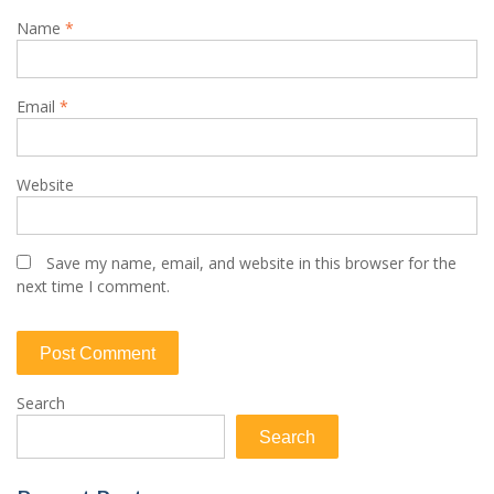
Name
*
Email
*
Website
Save my name, email, and website in this browser for the
next time I comment.
Search
Search