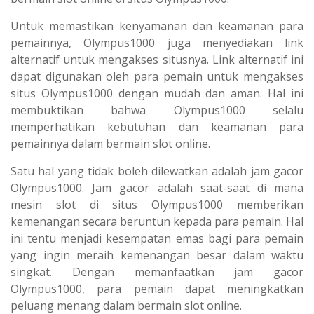
Untuk memastikan kenyamanan dan keamanan para
pemainnya, Olympus1000 juga menyediakan link
alternatif untuk mengakses situsnya. Link alternatif ini
dapat digunakan oleh para pemain untuk mengakses
situs Olympus1000 dengan mudah dan aman. Hal ini
membuktikan bahwa Olympus1000 selalu
memperhatikan kebutuhan dan keamanan para
pemainnya dalam bermain slot online.
Satu hal yang tidak boleh dilewatkan adalah jam gacor
Olympus1000. Jam gacor adalah saat-saat di mana
mesin slot di situs Olympus1000 memberikan
kemenangan secara beruntun kepada para pemain. Hal
ini tentu menjadi kesempatan emas bagi para pemain
yang ingin meraih kemenangan besar dalam waktu
singkat. Dengan memanfaatkan jam gacor
Olympus1000, para pemain dapat meningkatkan
peluang menang dalam bermain slot online.