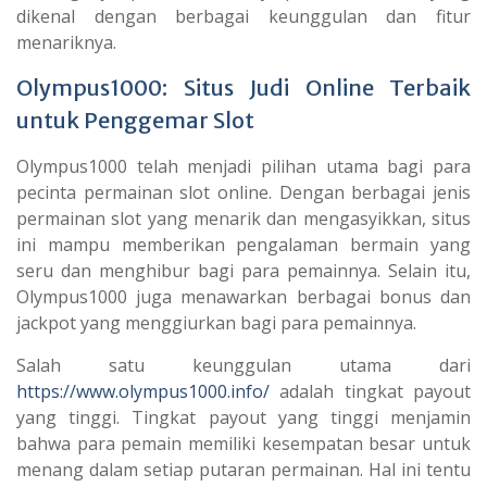
dikenal dengan berbagai keunggulan dan fitur
menariknya.
Olympus1000: Situs Judi Online Terbaik
untuk Penggemar Slot
Olympus1000 telah menjadi pilihan utama bagi para
pecinta permainan slot online. Dengan berbagai jenis
permainan slot yang menarik dan mengasyikkan, situs
ini mampu memberikan pengalaman bermain yang
seru dan menghibur bagi para pemainnya. Selain itu,
Olympus1000 juga menawarkan berbagai bonus dan
jackpot yang menggiurkan bagi para pemainnya.
Salah satu keunggulan utama dari
https://www.olympus1000.info/
adalah tingkat payout
yang tinggi. Tingkat payout yang tinggi menjamin
bahwa para pemain memiliki kesempatan besar untuk
menang dalam setiap putaran permainan. Hal ini tentu