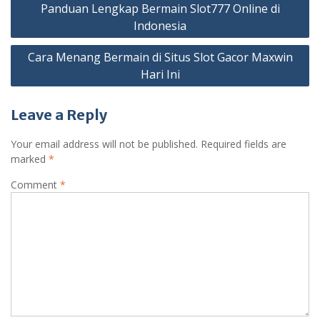
Panduan Lengkap Bermain Slot777 Online di
navigation
Indonesia
Cara Menang Bermain di Situs Slot Gacor Maxwin
Hari Ini
Leave a Reply
Your email address will not be published.
Required fields are
marked
*
Comment
*