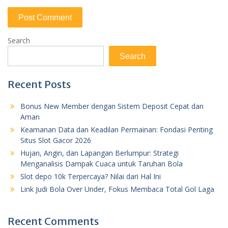
Search
Search
Recent Posts
Bonus New Member dengan Sistem Deposit Cepat dan
Aman
Keamanan Data dan Keadilan Permainan: Fondasi Penting
Situs Slot Gacor 2026
Hujan, Angin, dan Lapangan Berlumpur: Strategi
Menganalisis Dampak Cuaca untuk Taruhan Bola
Slot depo 10k Terpercaya? Nilai dari Hal Ini
Link Judi Bola Over Under, Fokus Membaca Total Gol Laga
Recent Comments