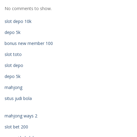
No comments to show.
slot depo 10k
depo 5k
bonus new member 100
slot toto
slot depo
depo 5k
mahjong
situs judi bola
mahjong ways 2
slot bet 200