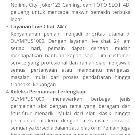
Nolimit City, Joker123 Gaming, dan TOTO SLOT 4D,
peluang untuk mencapai maxwin semakin terbuka
lebar.
Layanan Live Chat 24/7
Kenyamanan pemain menjadi prioritas utama di
OLYMPUS1000. Dengan layanan live chat 24 jam
setiap hari, pemain dapat dengan mudah
mendapatkan bantuan kapan saja. Tim customer
service yang profesional dan ramah siap menjawab
semua pertanyaan atau membantu mengatasi
masalah, mulai dari proses pendaftaran hingga
transaksi keuangan.
Koleksi Permainan Terlengkap
OLYMPUS1000 menawarkan berbagai jenis
permainan slot dengan tema yang beragam dan
fitur-fitur menarik. Mulai dari slot klasik hingga
permainan modern dengan mekanisme inovatif,
semuanya tersedia dalam satu platform. Pemain juga