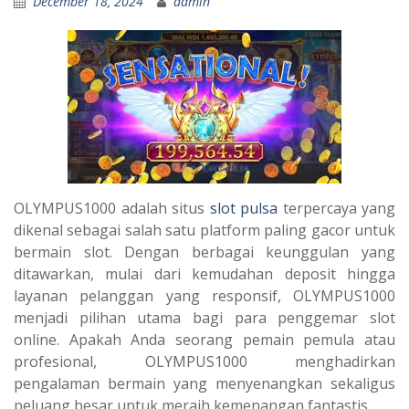
December 18, 2024
admin
OLYMPUS1000 adalah situs
slot pulsa
terpercaya yang
dikenal sebagai salah satu platform paling gacor untuk
bermain slot. Dengan berbagai keunggulan yang
ditawarkan, mulai dari kemudahan deposit hingga
layanan pelanggan yang responsif, OLYMPUS1000
menjadi pilihan utama bagi para penggemar slot
online. Apakah Anda seorang pemain pemula atau
profesional, OLYMPUS1000 menghadirkan
pengalaman bermain yang menyenangkan sekaligus
peluang besar untuk meraih kemenangan fantastis.