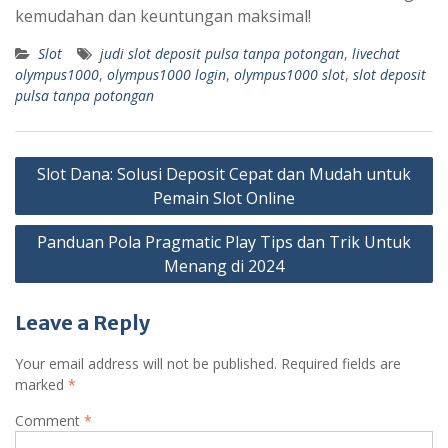
kemudahan dan keuntungan maksimal!
Slot
judi slot deposit pulsa tanpa potongan
,
livechat
olympus1000
,
olympus1000 login
,
olympus1000 slot
,
slot deposit
pulsa tanpa potongan
Post
Slot Dana: Solusi Deposit Cepat dan Mudah untuk
navigation
Pemain Slot Online
Panduan Pola Pragmatic Play Tips dan Trik Untuk
Menang di 2024
Leave a Reply
Your email address will not be published.
Required fields are
marked
*
Comment
*