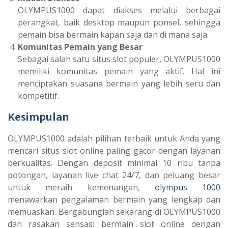
OLYMPUS1000 dapat diakses melalui berbagai
perangkat, baik desktop maupun ponsel, sehingga
pemain bisa bermain kapan saja dan di mana saja.
Komunitas Pemain yang Besar
Sebagai salah satu situs slot populer, OLYMPUS1000
memiliki komunitas pemain yang aktif. Hal ini
menciptakan suasana bermain yang lebih seru dan
kompetitif.
Kesimpulan
OLYMPUS1000 adalah pilihan terbaik untuk Anda yang
mencari situs slot online paling gacor dengan layanan
berkualitas. Dengan deposit minimal 10 ribu tanpa
potongan, layanan live chat 24/7, dan peluang besar
untuk meraih kemenangan,
olympus 1000
menawarkan pengalaman bermain yang lengkap dan
memuaskan. Bergabunglah sekarang di OLYMPUS1000
dan rasakan sensasi bermain slot online dengan