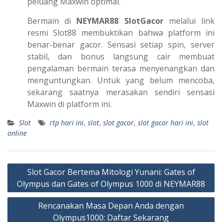
peluang Maxwin optimal.
Bermain di
NEYMAR88 SlotGacor
melalui link
resmi Slot88 membuktikan bahwa platform ini
benar-benar gacor. Sensasi setiap spin, server
stabil, dan bonus langsung cair membuat
pengalaman bermain terasa menyenangkan dan
menguntungkan. Untuk yang belum mencoba,
sekarang saatnya merasakan sendiri sensasi
Maxwin di platform ini.
Slot
rtp hari ini
,
slot
,
slot gacor
,
slot gacor hari ini
,
slot
online
Post
Slot Gacor Bertema Mitologi Yunani: Gates of
navigation
Olympus dan Gates of Olympus 1000 di NEYMAR88
Rencanakan Masa Depan Anda dengan
Olympus1000: Daftar Sekarang