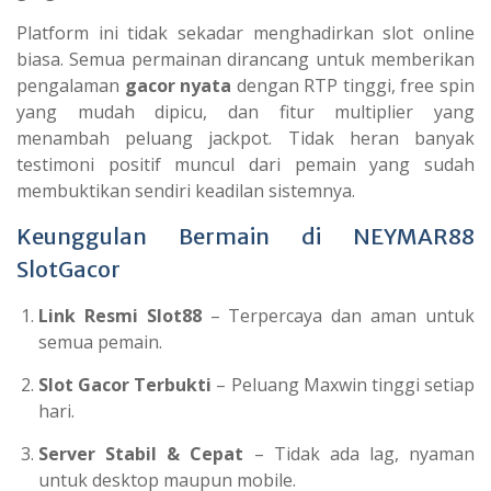
Platform ini tidak sekadar menghadirkan slot online
biasa. Semua permainan dirancang untuk memberikan
pengalaman
gacor nyata
dengan RTP tinggi, free spin
yang mudah dipicu, dan fitur multiplier yang
menambah peluang jackpot. Tidak heran banyak
testimoni positif muncul dari pemain yang sudah
membuktikan sendiri keadilan sistemnya.
Keunggulan Bermain di NEYMAR88
SlotGacor
Link Resmi Slot88
– Terpercaya dan aman untuk
semua pemain.
Slot Gacor Terbukti
– Peluang Maxwin tinggi setiap
hari.
Server Stabil & Cepat
– Tidak ada lag, nyaman
untuk desktop maupun mobile.