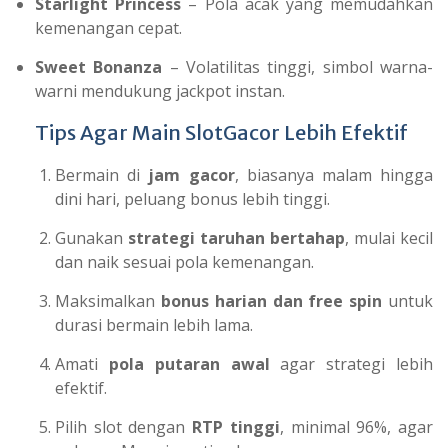
Starlight Princess
– Pola acak yang memudahkan
kemenangan cepat.
Sweet Bonanza
– Volatilitas tinggi, simbol warna-
warni mendukung jackpot instan.
Tips Agar Main SlotGacor Lebih Efektif
Bermain di
jam gacor
, biasanya malam hingga
dini hari, peluang bonus lebih tinggi.
Gunakan
strategi taruhan bertahap
, mulai kecil
dan naik sesuai pola kemenangan.
Maksimalkan
bonus harian dan free spin
untuk
durasi bermain lebih lama.
Amati
pola putaran awal
agar strategi lebih
efektif.
Pilih slot dengan
RTP tinggi
, minimal 96%, agar