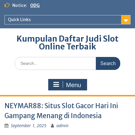
Skip
Notice:
ODG
to
content
Quick Links
Kumpulan Daftar Judi Slot
Online Terbaik
Search
for:
Menu
NEYMAR88: Situs Slot Gacor Hari Ini
Gampang Menang di Indonesia
September 1, 2025
admin