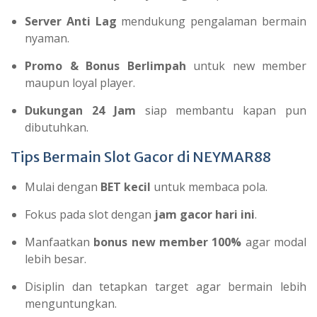
Server Anti Lag
mendukung pengalaman bermain
nyaman.
Promo & Bonus Berlimpah
untuk new member
maupun loyal player.
Dukungan 24 Jam
siap membantu kapan pun
dibutuhkan.
Tips Bermain Slot Gacor di NEYMAR88
Mulai dengan
BET kecil
untuk membaca pola.
Fokus pada slot dengan
jam gacor hari ini
.
Manfaatkan
bonus new member 100%
agar modal
lebih besar.
Disiplin dan tetapkan target agar bermain lebih
menguntungkan.