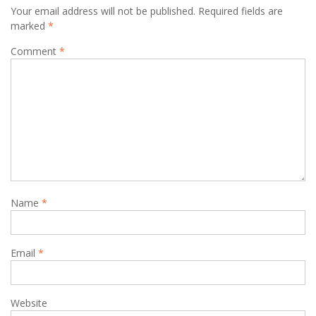
Your email address will not be published.
Required fields are
marked
*
Comment
*
Name
*
Email
*
Website