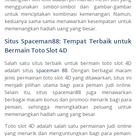
menggunakan simbol-simbol dan gambar-gambar
untuk menciptakan kombinasi kemenangan. Namun,
keduanya sama-sama menawarkan kesempatan untuk
memenangkan hadiah uang yang besar.
Situs Spaceman88: Tempat Terbaik untuk
Bermain Toto Slot 4D
Salah satu situs terbaik untuk bermain toto slot 4D
adalah situs
spaceman 88
. Dengan berbagai macam
jenis permainan toto slot 4D yang ditawarkan, situs ini
menjadi pilihan utama bagi para pemain judi online.
Selain itu, situs spaceman88 juga menawarkan
berbagai macam bonus dan promosi menarik bagi para
pemain, sehingga meningkatkan peluang untuk
memenangkan hadiah uang yang besar.
Toto slot 4D adalah salah satu permainan judi online
yang menarik dan menguntungkan bagi para pemain.