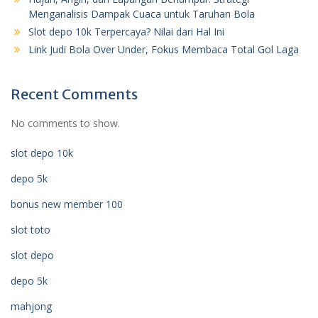
Menganalisis Dampak Cuaca untuk Taruhan Bola
Slot depo 10k Terpercaya? Nilai dari Hal Ini
Link Judi Bola Over Under, Fokus Membaca Total Gol Laga
Recent Comments
No comments to show.
slot depo 10k
depo 5k
bonus new member 100
slot toto
slot depo
depo 5k
mahjong