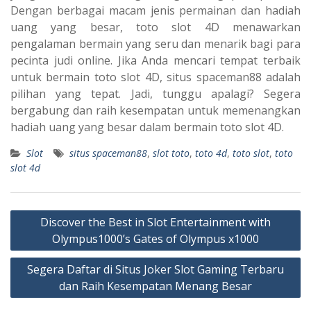
Dengan berbagai macam jenis permainan dan hadiah
uang yang besar, toto slot 4D menawarkan
pengalaman bermain yang seru dan menarik bagi para
pecinta judi online. Jika Anda mencari tempat terbaik
untuk bermain toto slot 4D, situs spaceman88 adalah
pilihan yang tepat. Jadi, tunggu apalagi? Segera
bergabung dan raih kesempatan untuk memenangkan
hadiah uang yang besar dalam bermain toto slot 4D.
Slot
situs spaceman88
,
slot toto
,
toto 4d
,
toto slot
,
toto
slot 4d
Post
Discover the Best in Slot Entertainment with
navigation
Olympus1000’s Gates of Olympus x1000
Segera Daftar di Situs Joker Slot Gaming Terbaru
dan Raih Kesempatan Menang Besar