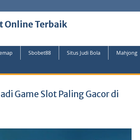
t Online Terbaik
temap
Sbobet88
Situs Judi Bola
Mahjong
di Game Slot Paling Gacor di