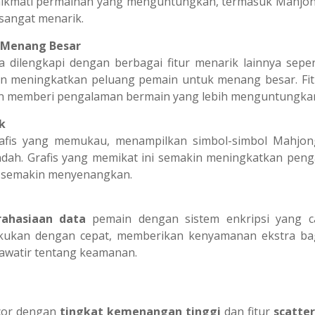
kmati permainan yang menguntungkan, termasuk Mahjo
sangat menarik.
n Menang Besar
a dilengkapi dengan berbagai fitur menarik lainnya sepe
 meningkatkan peluang pemain untuk menang besar. Fitu
an memberi pengalaman bermain yang lebih menguntungka
k
afis yang memukau, menampilkan simbol-simbol Mahjo
indah. Grafis yang memikat ini semakin meningkatkan pen
i semakin menyenangkan.
rahasiaan data
pemain dengan sistem enkripsi yang c
lakukan dengan cepat, memberikan kenyamanan ekstra ba
awatir tentang keamanan.
acor dengan
tingkat kemenangan tinggi
dan fitur
scatte