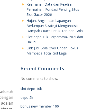
Keamanan Data dan Keadilan
Permainan: Fondasi Penting Situs
Slot Gacor 2026
Hujan, Angin, dan Lapangan
Berlumpur: Strategi Menganalisis
Dampak Cuaca untuk Taruhan Bola
Slot depo 10k Terpercaya? Nilai dari
Hal Ini
Link Judi Bola Over Under, Fokus
Membaca Total Gol Laga
Recent Comments
No comments to show.
slot depo 10k
seluruh
dengan
depo 5k
 adalah
bonus new member 100