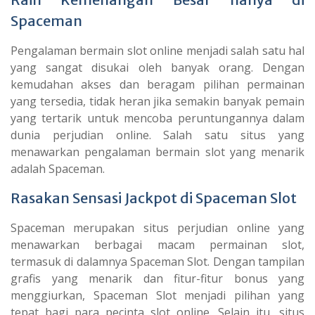
Spaceman
Pengalaman bermain slot online menjadi salah satu hal
yang sangat disukai oleh banyak orang. Dengan
kemudahan akses dan beragam pilihan permainan
yang tersedia, tidak heran jika semakin banyak pemain
yang tertarik untuk mencoba peruntungannya dalam
dunia perjudian online. Salah satu situs yang
menawarkan pengalaman bermain slot yang menarik
adalah Spaceman.
Rasakan Sensasi Jackpot di Spaceman Slot
Spaceman merupakan situs perjudian online yang
menawarkan berbagai macam permainan slot,
termasuk di dalamnya Spaceman Slot. Dengan tampilan
grafis yang menarik dan fitur-fitur bonus yang
menggiurkan, Spaceman Slot menjadi pilihan yang
tepat bagi para pecinta slot online. Selain itu, situs