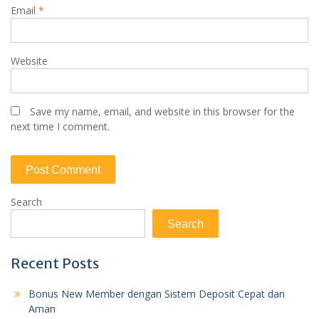
Email
*
Website
Save my name, email, and website in this browser for the
next time I comment.
Search
Search
Recent Posts
Bonus New Member dengan Sistem Deposit Cepat dan
Aman