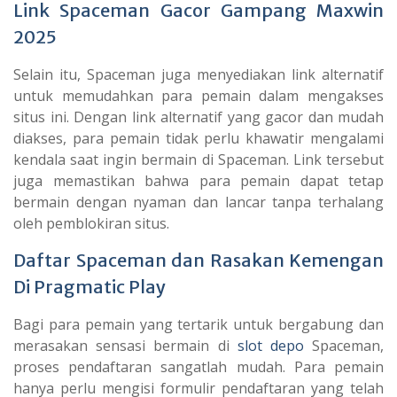
Link Spaceman Gacor Gampang Maxwin
2025
Selain itu, Spaceman juga menyediakan link alternatif
untuk memudahkan para pemain dalam mengakses
situs ini. Dengan link alternatif yang gacor dan mudah
diakses, para pemain tidak perlu khawatir mengalami
kendala saat ingin bermain di Spaceman. Link tersebut
juga memastikan bahwa para pemain dapat tetap
bermain dengan nyaman dan lancar tanpa terhalang
oleh pemblokiran situs.
Daftar Spaceman dan Rasakan Kemengan
Di Pragmatic Play
Bagi para pemain yang tertarik untuk bergabung dan
merasakan sensasi bermain di
slot depo
Spaceman,
proses pendaftaran sangatlah mudah. Para pemain
hanya perlu mengisi formulir pendaftaran yang telah