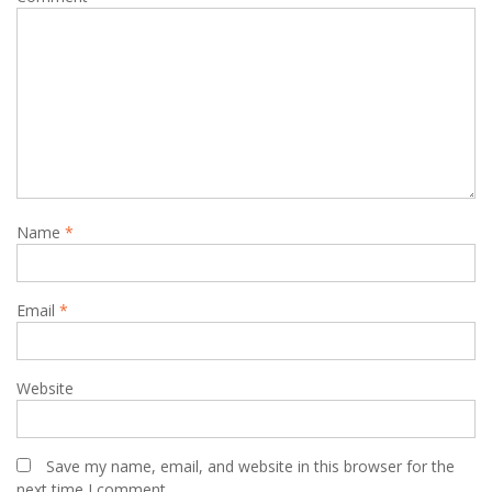
Name
*
Email
*
Website
Save my name, email, and website in this browser for the
next time I comment.