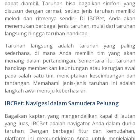
dapat diambil. Taruhan bisa bagaikan simfoni yang
disusun dengan cermat; setiap jenis taruhan memiliki
melodi dan ritmenya sendiri. Di IBCBet, Anda akan
menemukan berbagai jenis taruhan, mulai dari taruhan
langsung hingga taruhan handicap.
Taruhan langsung adalah taruhan yang paling
sederhana, di mana Anda memilih tim yang akan
menang dalam pertandingan. Sementara itu, taruhan
handicap memberikan keuntungan atau kerugian awal
pada salah satu tim, menciptakan keseimbangan dan
tantangan. Memahami jenis-jenis taruhan ini adalah
langkah awal menuju keberhasilan.
IBCBet: Navigasi dalam Samudera Peluang
Bagaikan kapten yang mengendalikan kapal di lautan
yang luas, IBCBet adalah navigator Anda dalam dunia
taruhan. Dengan berbagai fitur dan kemudahan,
platform ini memungkinkan Anda untuk menjelajahi