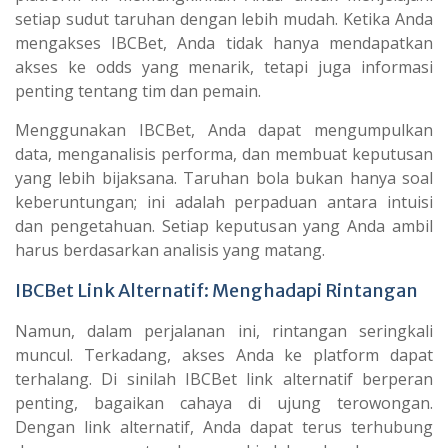
setiap sudut taruhan dengan lebih mudah. Ketika Anda
mengakses IBCBet, Anda tidak hanya mendapatkan
akses ke odds yang menarik, tetapi juga informasi
penting tentang tim dan pemain.
Menggunakan IBCBet, Anda dapat mengumpulkan
data, menganalisis performa, dan membuat keputusan
yang lebih bijaksana. Taruhan bola bukan hanya soal
keberuntungan; ini adalah perpaduan antara intuisi
dan pengetahuan. Setiap keputusan yang Anda ambil
harus berdasarkan analisis yang matang.
IBCBet Link Alternatif: Menghadapi Rintangan
Namun, dalam perjalanan ini, rintangan seringkali
muncul. Terkadang, akses Anda ke platform dapat
terhalang. Di sinilah IBCBet link alternatif berperan
penting, bagaikan cahaya di ujung terowongan.
Dengan link alternatif, Anda dapat terus terhubung