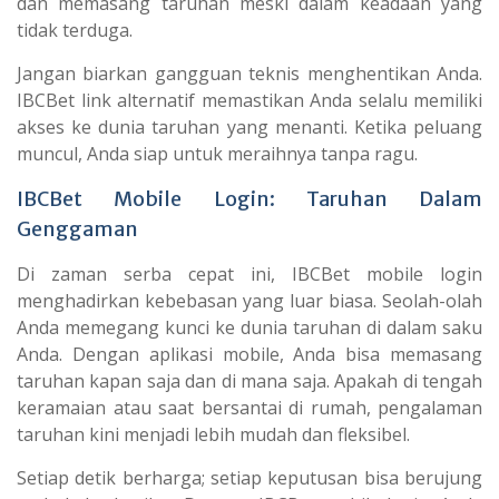
dan memasang taruhan meski dalam keadaan yang
tidak terduga.
Jangan biarkan gangguan teknis menghentikan Anda.
IBCBet link alternatif memastikan Anda selalu memiliki
akses ke dunia taruhan yang menanti. Ketika peluang
muncul, Anda siap untuk meraihnya tanpa ragu.
IBCBet Mobile Login: Taruhan Dalam
Genggaman
Di zaman serba cepat ini, IBCBet mobile login
menghadirkan kebebasan yang luar biasa. Seolah-olah
Anda memegang kunci ke dunia taruhan di dalam saku
Anda. Dengan aplikasi mobile, Anda bisa memasang
taruhan kapan saja dan di mana saja. Apakah di tengah
keramaian atau saat bersantai di rumah, pengalaman
taruhan kini menjadi lebih mudah dan fleksibel.
Setiap detik berharga; setiap keputusan bisa berujung