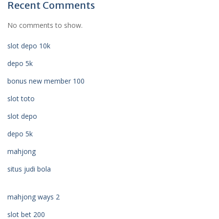
Recent Comments
No comments to show.
slot depo 10k
depo 5k
bonus new member 100
slot toto
slot depo
depo 5k
mahjong
situs judi bola
mahjong ways 2
slot bet 200