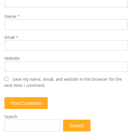
Name
*
Email
*
Website
Save my name, email, and website in this browser for the
next time I comment.
Search
Search