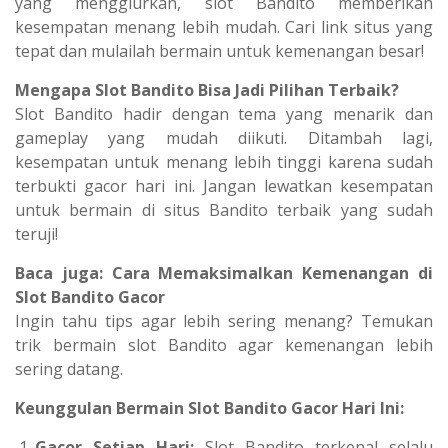
yang menggiurkan, slot Bandito memberikan
kesempatan menang lebih mudah. Cari link situs yang
tepat dan mulailah bermain untuk kemenangan besar!
Mengapa Slot Bandito Bisa Jadi Pilihan Terbaik?
Slot Bandito hadir dengan tema yang menarik dan
gameplay yang mudah diikuti. Ditambah lagi,
kesempatan untuk menang lebih tinggi karena sudah
terbukti gacor hari ini. Jangan lewatkan kesempatan
untuk bermain di situs Bandito terbaik yang sudah
teruji!
Baca juga: Cara Memaksimalkan Kemenangan di
Slot Bandito Gacor
Ingin tahu tips agar lebih sering menang? Temukan
trik bermain slot Bandito agar kemenangan lebih
sering datang.
Keunggulan Bermain Slot Bandito Gacor Hari Ini:
Gacor Setiap Hari:
Slot Bandito terkenal selalu