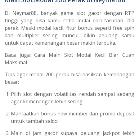
Di Neymar88, banyak game slot gacor dengan RTP
tinggi yang bisa kamu coba mulai dari taruhan 200
perak. Meski modal kecil, fitur bonus seperti free spin
dan multiplier sering muncul, bikin peluang kamu
untuk dapat kemenangan besar makin terbuka.
Baca juga: Cara Main Slot Modal Kecil Biar Cuan
Maksimal
Tips agar modal 200 perak bisa hasilkan kemenangan
besar:
Pilih slot dengan volatilitas rendah sampai sedang
agar kemenangan lebih sering.
Manfaatkan bonus new member dan promo deposit
untuk tambah saldo.
Main di jam gacor supaya peluang jackpot lebih