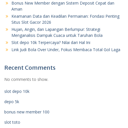
Bonus New Member dengan Sistem Deposit Cepat dan
Aman
Keamanan Data dan Keadilan Permainan: Fondasi Penting
Situs Slot Gacor 2026
Hujan, Angin, dan Lapangan Berlumpur: Strategi
Menganalisis Dampak Cuaca untuk Taruhan Bola
Slot depo 10k Terpercaya? Nilai dari Hal Ini
Link Judi Bola Over Under, Fokus Membaca Total Gol Laga
Recent Comments
No comments to show.
slot depo 10k
depo 5k
bonus new member 100
slot toto