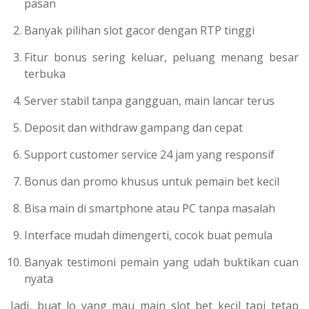
pasan
Banyak pilihan slot gacor dengan RTP tinggi
Fitur bonus sering keluar, peluang menang besar
terbuka
Server stabil tanpa gangguan, main lancar terus
Deposit dan withdraw gampang dan cepat
Support customer service 24 jam yang responsif
Bonus dan promo khusus untuk pemain bet kecil
Bisa main di smartphone atau PC tanpa masalah
Interface mudah dimengerti, cocok buat pemula
Banyak testimoni pemain yang udah buktikan cuan
nyata
Jadi, buat lo yang mau main slot bet kecil tapi tetap