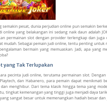
 semakin pesat, dunia perjudian online pun semakin ber
udi online yang belakangan ini sedang naik daun adalah JO
n permainan slot dengan provider terlengkap dan juga
 mudah. Sebagai pemain judi online, tentu penting untuk 
 pengalaman bermain yang memuaskan. Jadi, apa yang 
coba?
t yang Tak Terlupakan
ara pecinta judi online, terutama permainan slot. Dengan 
, Playtech, dan Habanero, para pemain dapat menikmati b
 dan menghibur. Dari tema klasik hingga tema yang mod
 itu, tingkat kemenangan yang tinggi juga menjadi daya tar
g yang sangat besar untuk memenangkan hadiah besar dan 