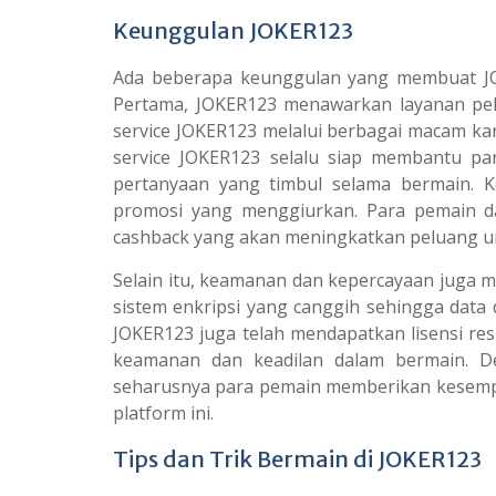
Keunggulan JOKER123
Ada beberapa keunggulan yang membuat JOKER
Pertama, JOKER123 menawarkan layanan pe
service JOKER123 melalui berbagai macam kana
service JOKER123 selalu siap membantu p
pertanyaan yang timbul selama bermain.
promosi yang menggiurkan. Para pemain da
cashback yang akan meningkatkan peluang u
Selain itu, keamanan dan kepercayaan juga 
sistem enkripsi yang canggih sehingga data d
JOKER123 juga telah mendapatkan lisensi res
keamanan dan keadilan dalam bermain. D
seharusnya para pemain memberikan kesemp
platform ini.
Tips dan Trik Bermain di JOKER123