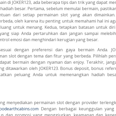
in di JOKER123, ada beberapa tips dan trik yang dapat m
diah besar. Pertama, sebelum memulai bermain, pastika
an dari setiap permainan slot yang akan dimainkan.
beda, oleh karena itu penting untuk memahami hal ini aga
luang untuk menang. Kedua, tetapkan batasan untuk diri 
yang siap Anda pertaruhkan dan jangan sampai melebih
ntrol emosi dan menghindari kerugian yang besar.
g sesuai dengan preferensi dan gaya bermain Anda. J
n slot dengan tema dan fitur yang berbeda. Pilihlah pe
dapat bermain dengan nyaman dan enjoy. Terakhir, jang
 ditawarkan oleh JOKER123. Bonus deposit, bonus referr
atkan peluang Anda untuk memenangkan hadiah besar.
ang menyediakan permainan slot dengan provider terleng
oodearthcabins.com
Dengan berbagai keunggulan yang d
nus dan promosi yang menggiurkan, keamanan dan kepe