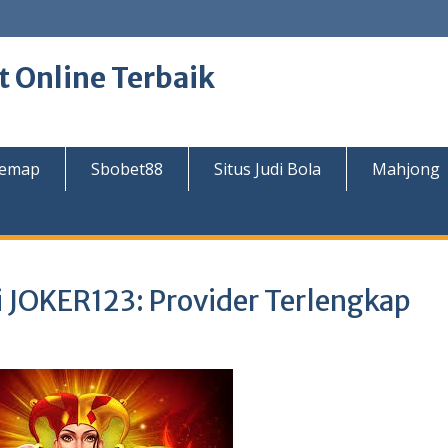
t Online Terbaik
temap
Sbobet88
Situs Judi Bola
Mahjong
i JOKER123: Provider Terlengkap