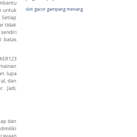
embantu
slot gacor gampang menang
n untuk
 Setiap
r tidak
sendiri
i batas
OKER123
rmainan
an lupa
al, dan
 Jadi,
kap dan
imiliki
rcayaan