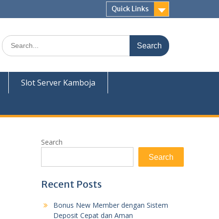
Quick Links
Search
for:
Slot Server Kamboja
Search
Search
Recent Posts
Bonus New Member dengan Sistem
Deposit Cepat dan Aman