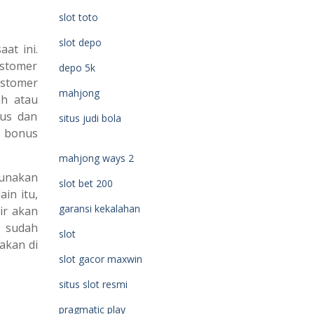
slot toto
slot depo
at ini.
ustomer
depo 5k
ustomer
mahjong
ah atau
us dan
situs judi bola
a bonus
mahjong ways 2
gunakan
slot bet 200
in itu,
garansi kekalahan
ir akan
 sudah
slot
akan di
slot gacor maxwin
situs slot resmi
pragmatic play