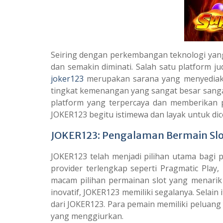
Seiring dengan perkembangan teknologi yang
dan semakin diminati. Salah satu platform j
joker123
merupakan sarana yang menyediaka
tingkat kemenangan yang sangat besar sangat
platform yang terpercaya dan memberikan
JOKER123 begitu istimewa dan layak untuk di
JOKER123: Pengalaman Bermain Slo
JOKER123 telah menjadi pilihan utama bagi p
provider terlengkap seperti Pragmatic Play
macam pilihan permainan slot yang menarik
inovatif, JOKER123 memiliki segalanya. Selain
dari JOKER123. Para pemain memiliki peluan
yang menggiurkan.