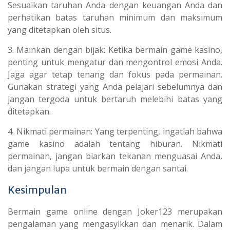
Sesuaikan taruhan Anda dengan keuangan Anda dan
perhatikan batas taruhan minimum dan maksimum
yang ditetapkan oleh situs.
3. Mainkan dengan bijak: Ketika bermain game kasino,
penting untuk mengatur dan mengontrol emosi Anda.
Jaga agar tetap tenang dan fokus pada permainan.
Gunakan strategi yang Anda pelajari sebelumnya dan
jangan tergoda untuk bertaruh melebihi batas yang
ditetapkan.
4. Nikmati permainan: Yang terpenting, ingatlah bahwa
game kasino adalah tentang hiburan. Nikmati
permainan, jangan biarkan tekanan menguasai Anda,
dan jangan lupa untuk bermain dengan santai.
Kesimpulan
Bermain game online dengan Joker123 merupakan
pengalaman yang mengasyikkan dan menarik. Dalam