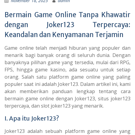
November 18, 2023
admin
Bermain Game Online Tanpa Khawatir
dengan Joker123 Terpercaya:
Keandalan dan Kenyamanan Terjamin
Game online telah menjadi hiburan yang populer dan
menarik bagi banyak orang di seluruh dunia. Dengan
banyaknya pilihan game yang tersedia, mulai dari RPG,
FPS, hingga game kasino, ada sesuatu untuk setiap
orang. Salah satu platform game online yang paling
populer saat ini adalah Joker123. Dalam artikel ini, kami
akan memberikan panduan lengkap tentang cara
bermain game online dengan Joker123, situs joker123
terpercaya, dan slot joker123 yang menarik.
I. Apa itu Joker123?
Joker123 adalah sebuah platform game online yang