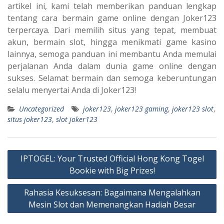
artikel ini, kami telah memberikan panduan lengkap
tentang cara bermain game online dengan Joker123
terpercaya. Dari memilih situs yang tepat, membuat
akun, bermain slot, hingga menikmati game kasino
lainnya, semoga panduan ini membantu Anda memulai
perjalanan Anda dalam dunia game online dengan
sukses. Selamat bermain dan semoga keberuntungan
selalu menyertai Anda di Joker123!
Uncategorized
joker123
,
joker123 gaming
,
joker123 slot
,
situs joker123
,
slot joker123
Post
IPTOGEL: Your Trusted Official Hong Kong Togel
navigation
Bookie with Big Prizes!
Rahasia Kesuksesan: Bagaimana Mengalahkan
Mesin Slot dan Memenangkan Hadiah Besar