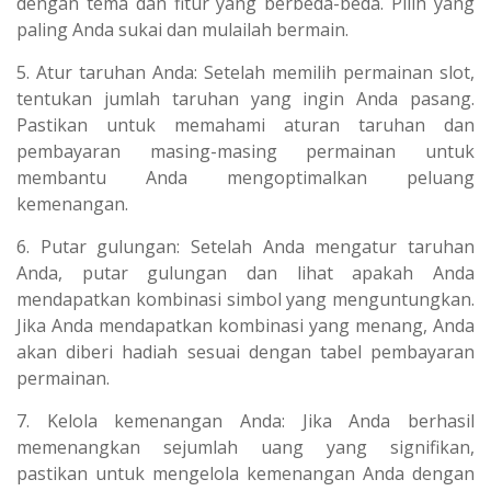
dengan tema dan fitur yang berbeda-beda. Pilih yang
paling Anda sukai dan mulailah bermain.
5. Atur taruhan Anda: Setelah memilih permainan slot,
tentukan jumlah taruhan yang ingin Anda pasang.
Pastikan untuk memahami aturan taruhan dan
pembayaran masing-masing permainan untuk
membantu Anda mengoptimalkan peluang
kemenangan.
6. Putar gulungan: Setelah Anda mengatur taruhan
Anda, putar gulungan dan lihat apakah Anda
mendapatkan kombinasi simbol yang menguntungkan.
Jika Anda mendapatkan kombinasi yang menang, Anda
akan diberi hadiah sesuai dengan tabel pembayaran
permainan.
7. Kelola kemenangan Anda: Jika Anda berhasil
memenangkan sejumlah uang yang signifikan,
pastikan untuk mengelola kemenangan Anda dengan