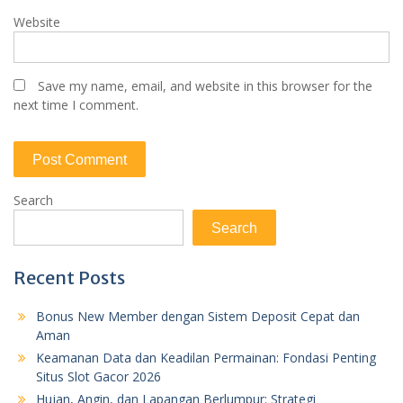
Website
Save my name, email, and website in this browser for the
next time I comment.
Search
Search
Recent Posts
Bonus New Member dengan Sistem Deposit Cepat dan
Aman
Keamanan Data dan Keadilan Permainan: Fondasi Penting
Situs Slot Gacor 2026
Hujan, Angin, dan Lapangan Berlumpur: Strategi