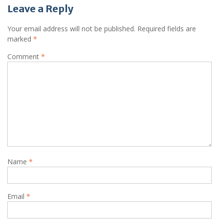
Leave a Reply
Your email address will not be published.
Required fields are
marked
*
Comment
*
Name
*
Email
*